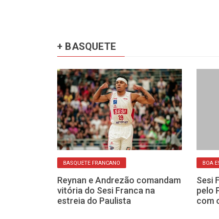
+ BASQUETE
BASQUETE FRANCANO
BOA E
ista de
Reynan e Andrezão comandam
Sesi 
a na próxima
vitória do Sesi Franca na
pelo 
ca busca o bi
estreia do Paulista
com o