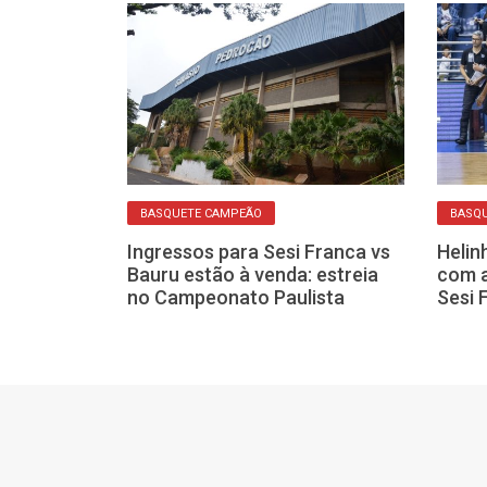
BASQUETE CAMPEÃO
BASQ
Ingressos para Sesi Franca vs
Helin
il é
Bauru estão à venda: estreia
com a
Franca com
no Campeonato Paulista
Sesi 
bustível de