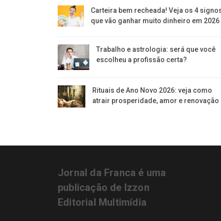
Carteira bem recheada! Veja os 4 signo
que vão ganhar muito dinheiro em 2026
Trabalho e astrologia: será que você
escolheu a profissão certa?
Rituais de Ano Novo 2026: veja como
atrair prosperidade, amor e renovação
Jornal da Franca é uma
publicação de Izzon
Editorial Multimídia