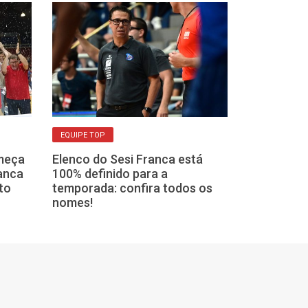
EQUIPE TOP
FORMAÇÃO DE ATL
meça
Elenco do Sesi Franca está
anca
100% definido para a
Sesi Franca t
to
temporada: confira todos os
para o São Jo
nomes!
Desenvolvime