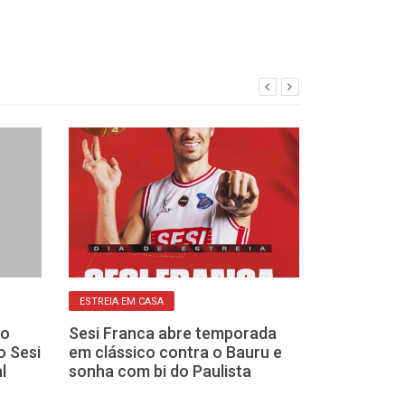
ESTREIA EM CASA
BASQUETE CAMPEÃ
do
Sesi Franca abre temporada
Confirmado: Vi
o Sesi
em clássico contra o Bauru e
Deodato são r
l
sonha com bi do Paulista
“secretos” do
temporada