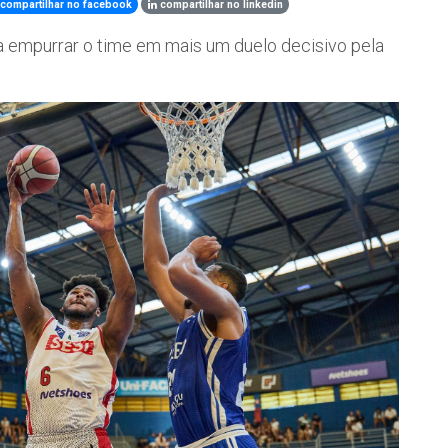
compartilhar no facebook
compartilhar no linkedin
a empurrar o time em mais um duelo decisivo pela