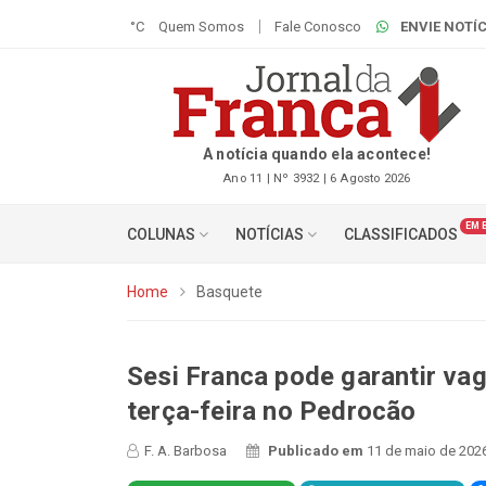
°C
Quem Somos
Fale Conosco
ENVIE NOTÍC
A notícia quando ela acontece!
Ano 11 | Nº 3932 | 6 Agosto 2026
EM 
COLUNAS
NOTÍCIAS
CLASSIFICADOS
Home
Basquete
Sesi Franca pode garantir va
terça-feira no Pedrocão
F. A. Barbosa
Publicado em
11 de maio de 2026