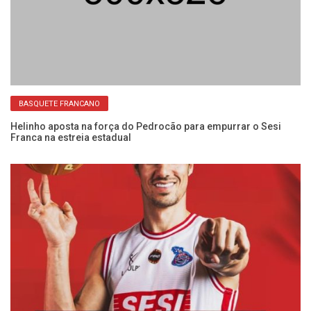
BASQUETE FRANCANO
na
Helinho aposta na força do Pedrocão para empurrar o Sesi
Se
Franca na estreia estadual
ab