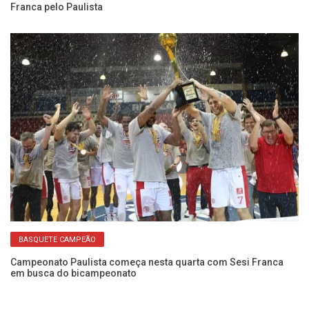
Franca pelo Paulista
el
da
Mi
t
BASQUETE CAMPEÃO
Campeonato Paulista começa nesta quarta com Sesi Franca
em busca do bicampeonato