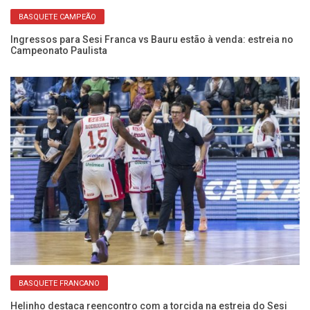
BASQUETE CAMPEÃO
Ingressos para Sesi Franca vs Bauru estão à venda: estreia no
Se
Campeonato Paulista
D
BASQUETE FRANCANO
Helinho destaca reencontro com a torcida na estreia do Sesi
An