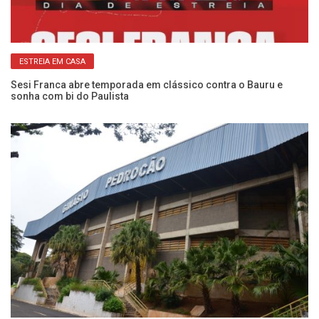
ESTREIA EM CASA
:
Sesi Franca abre temporada em clássico contra o Bauru e
Ca
sonha com bi do Paulista
Se