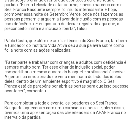
visão sobre o grande evento que aconteceu durante toda a
partida: “É uma felicidade estar aqui hoje, nessa parceria com o
Sesi Franca Basquete sempre foi muito interessante. E hoje,
promover essa noite de Setembro Verde, onde nós fazemos as
pessoas pensem e arquem a favor da inclusão com as pessoas
com deficiência. E eu gostaria de deixar registrado aqui que, o
preconceito limita e a inclusão liberta”, falou.
Pablo Costa, que além de auxiliar técnico do Sesi Franca, também
é fundador do Instituto Vida Ativa deu a sua palavra sobre como
foi a noite com as ações realizadas:
“Fazer parte e trabalhar com crianças e adultos com deficiência é
sempre muito bom. Ter esse olhar de inclusão social, poder
compartilhar a mesma quadra do basquete profissional é incrível.
A gente fica emocionado de ver a meninada do lado dos ídolos
deles, dentro de um ambiente esportivo é magnífico. O Sesi
Franca está de parabéns por abrir as portas para que isso pudesse
acontecer”, comentou.
Para completar a todo o evento, os jogadores do Sesi Franca
Basquete aqueceram com uma camiseta especial e, além disso,
tivemos uma apresentação das cheerleaders da APAE Franca no
intervalo da partida.