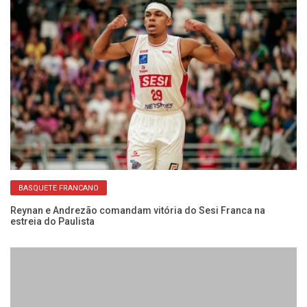
BASQUETE FRANCANO
do
Reynan e Andrezão comandam vitória do Sesi Franca na
Co
estreia do Paulista
Fr