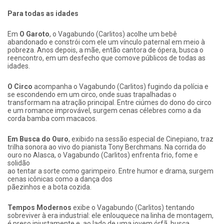
Para todas as idades
Em
O Garoto
, o Vagabundo (Carlitos) acolhe um bebê
abandonado e constrói com ele um vínculo paternal em meio à
pobreza. Anos depois, a mãe, então cantora de ópera, busca o
reencontro, em um desfecho que comove públicos de todas as
idades.
O Circo
acompanha o Vagabundo (Carlitos) fugindo da polícia e
se escondendo em um circo, onde suas trapalhadas o
transformam na atração principal. Entre ciúmes do dono do circo
e um romance improvável, surgem cenas célebres como a da
corda bamba com macacos.
Em Busca do Ouro
, exibido na sessão especial de Cinepiano, traz
trilha sonora ao vivo do pianista Tony Berchmans. Na corrida do
ouro no Alasca, o Vagabundo (Carlitos) enfrenta frio, fome e
solidão
ao tentar a sorte como garimpeiro. Entre humor e drama, surgem
cenas icônicas como a dança dos
pãezinhos e a bota cozida.
Tempos Modernos
exibe o Vagabundo (Carlitos) tentando
sobreviver à era industrial: ele enlouquece na linha de montagem,
é preso injustamente e, ao lado de uma jovem órfã, busca