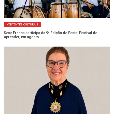
VERTENTES CULTURAIS
ro
Sesc Franca participa da 9ª Edição do Festa! Festival de
Si
Aprender, em agosto
Ju