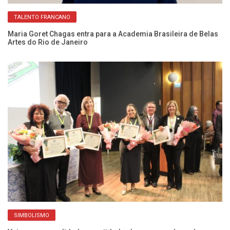
TALENTO FRANCANO
 a
Maria Goret Chagas entra para a Academia Brasileira de Belas
Ma
Artes do Rio de Janeiro
se
SIMBOLISMO