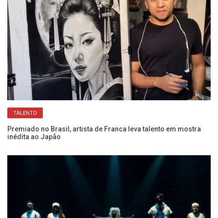
TALENTO
a
Premiado no Brasil, artista de Franca leva talento em mostra
Go
inédita ao Japão
Bo