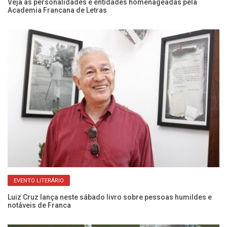
a
Veja as personalidades e entidades homenageadas pela
Ex
Academia Francana de Letras
He
EVENTO LITERÁRIO
Luiz Cruz lança neste sábado livro sobre pessoas humildes e
Co
notáveis de Franca
Bo