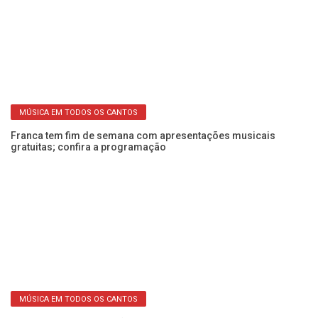
MÚSICA EM TODOS OS CANTOS
Franca tem fim de semana com apresentações musicais
Ca
gratuitas; confira a programação
Fe
MÚSICA EM TODOS OS CANTOS