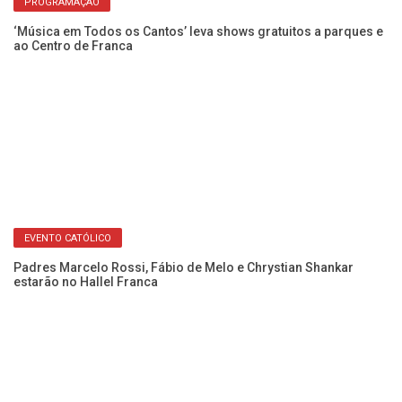
PROGRAMAÇÃO
do
‘Música em Todos os Cantos’ leva shows gratuitos a parques e
Pa
ao Centro de Franca
S
EVENTO CATÓLICO
Padres Marcelo Rossi, Fábio de Melo e Chrystian Shankar
Ne
estarão no Hallel Franca
no