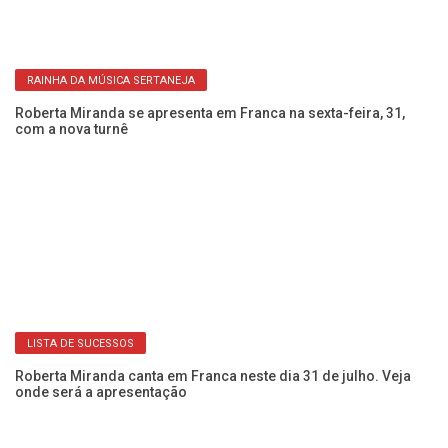
RAINHA DA MÚSICA SERTANEJA
im
Roberta Miranda se apresenta em Franca na sexta-feira, 31,
Mú
com a nova turnê
d
LISTA DE SUCESSOS
Roberta Miranda canta em Franca neste dia 31 de julho. Veja
Fr
onde será a apresentação
s