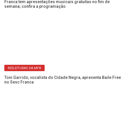
Franca tem apresentações musicais gratuitas no fim de
Se
semana; confira a programação
an
REELEITURAS DA MPB
Toni Garrido, vocalista do Cidade Negra, apresenta Baile Free
A 
no Sesc Franca
B