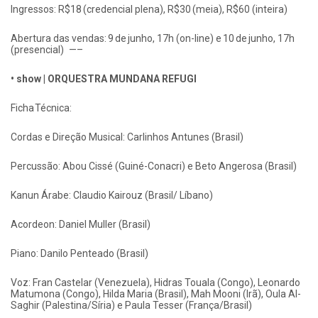
Ingressos: R$18 (credencial plena), R$30 (meia), R$60 (inteira)
Abertura das vendas: 9 de junho, 17h (on-line) e 10 de junho, 17h
(presencial) —–
• show | ORQUESTRA MUNDANA REFUGI
Ficha Técnica:
Cordas e Direção Musical: Carlinhos Antunes (Brasil)
Percussão: Abou Cissé (Guiné-Conacri) e Beto Angerosa (Brasil)
Kanun Árabe: Claudio Kairouz (Brasil/ Líbano)
Acordeon: Daniel Muller (Brasil)
Piano: Danilo Penteado (Brasil)
Voz: Fran Castelar (Venezuela), Hidras Touala (Congo), Leonardo
Matumona (Congo), Hilda Maria (Brasil), Mah Mooni (Irã), Oula Al-
Saghir (Palestina/Síria) e Paula Tesser (França/Brasil)