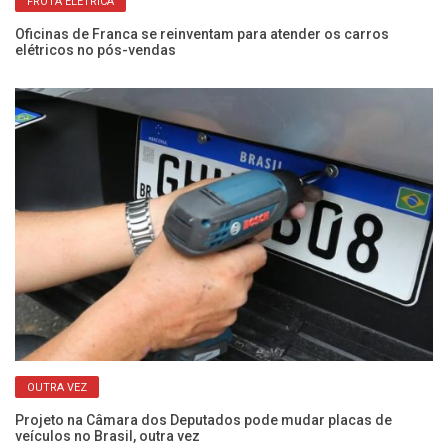
FROTA ELÉTRICA
Oficinas de Franca se reinventam para atender os carros
Me
elétricos no pós-vendas
di
OUTRA VEZ
Projeto na Câmara dos Deputados pode mudar placas de
Ve
veículos no Brasil, outra vez
mo