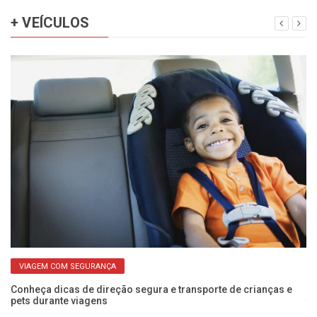
+ VEÍCULOS
VIAGEM COM SEGURANÇA
Conheça dicas de direção segura e transporte de crianças e
O 
pets durante viagens
to