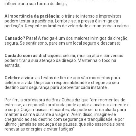
influenciar a sua forma de dirigir;
A importância da paciência:
o trânsito intenso e imprevistos
podem testar a paciência. Lembre-se: a pressa é inimiga da
perfeição. Respeite os limites de velocidade e mantenha a calma;
Cansado? Pare!
A fadiga é um dos maiores inimigos da direção
segura. Se sentir sono, pare em um local seguro e descanse;
Cuidado com as distrações:
celular, música alta e conversas
podem tirar a sua atenção da direção. Mantenha o foco na
estrada;
Celebre a vida:
as festas de fim de ano são momentos para
celebrar a vida. Dirija com responsabilidade e chegue ao seu
destino com segurança para aproveitar cada instante.
Por fim, a professora da Braz Cubas diz que “em momentos de
estresse, a respiração profunda pode ajudar a acalmar a mente e
o corpo. Ouça músicas relaxantes, ela pode ser uma aliada para
manter a calma durante a viagem. Além disso, imagine-se
chegando ao seu destino com segurança e tranquilidade, e por
último, jamais se esqueça das pausas, que são essenciais para
renovar as energias e evitar fadigas”.