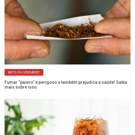
MITO OU VERDADE?
Fumar “paiero” é perigoso e também prejudica a saúde! Saiba
Ar
mais sobre isso
Ca