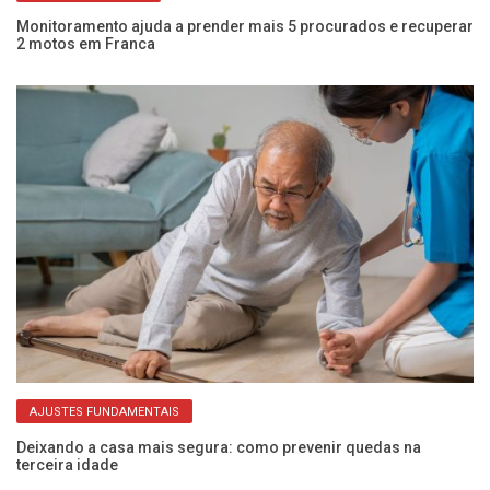
Monitoramento ajuda a prender mais 5 procurados e recuperar
Mu
2 motos em Franca
di
AJUSTES FUNDAMENTAIS
Deixando a casa mais segura: como prevenir quedas na
Me
terceira idade
de