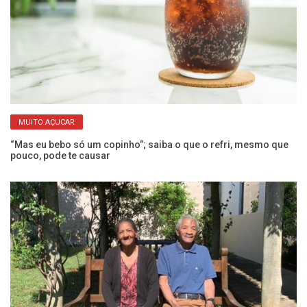
MUITO AÇUCAR
“Mas eu bebo só um copinho”; saiba o que o refri, mesmo que
Ex
pouco, pode te causar
a