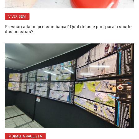
VIVER BEM
Pressão alta ou pressão baixa? Qual delas é pior para a saúde
Qu
das pessoas?
po
MURALHA PAULISTA