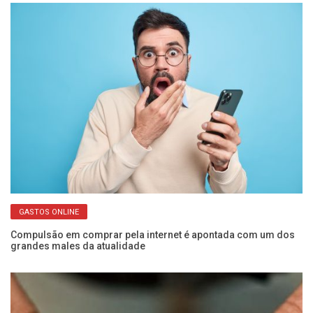
GASTOS ONLINE
ara
Compulsão em comprar pela internet é apontada com um dos
De
grandes males da atualidade
es