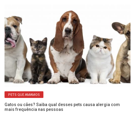
PETS QUE AMAMOS
Gatos ou cães? Saiba qual desses pets causa alergia com
Ap
mais frequência nas pessoas
ca