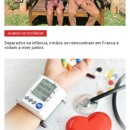
56 ANOS DE DISTÂNCIA
 e
Separados na infância, irmãos se reencontram em Franca e
Pe
voltam a viver juntos
SP