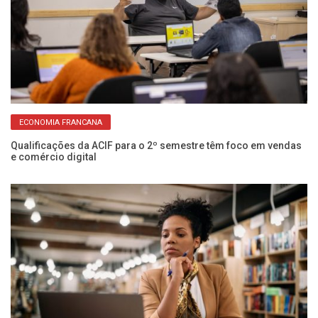
ECONOMIA FRANCANA
Qualificações da ACIF para o 2º semestre têm foco em vendas
om
e comércio digital
Ci
in