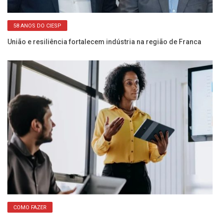
58 ANOS DO CIESP
União e resiliência fortalecem indústria na região de Franca
Se
de
COMO FAZER