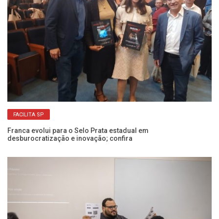
FACILITA SP
Franca evolui para o Selo Prata estadual em
desburocratização e inovação; confira
Pr
in