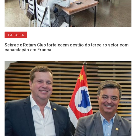
PARCERIA
om
Sebrae e Rotary Club fortalecem gestão do terceiro setor com
Pa
capacitação em Franca
In