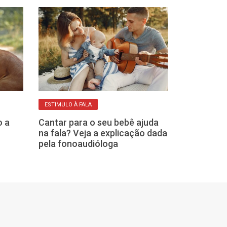
ESTIMULO À FALA
DIFERENÇAS IMPO
o a
Cantar para o seu bebê ajuda
Tristeza ou de
na fala? Veja a explicação dada
diferenciar 
pela fonoaudióloga
natural de um 