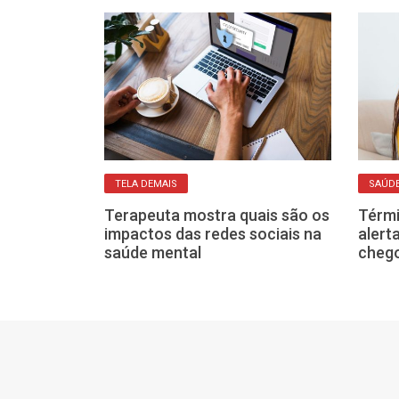
TELA DEMAIS
SAÚDE
Terapeuta mostra quais são os
Térmi
ros ficam
impactos das redes sociais na
alert
 celular,
saúde mental
chego