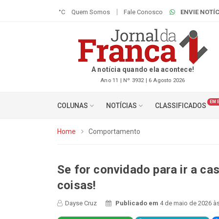
°C
Quem Somos
Fale Conosco
ENVIE NOTÍC
A notícia quando ela acontece!
Ano 11 | Nº 3932 | 6 Agosto 2026
EM 
COLUNAS
NOTÍCIAS
CLASSIFICADOS
Home
Comportamento
Se for convidado para ir a ca
coisas!
Dayse Cruz
Publicado em
4 de maio de 2026 às