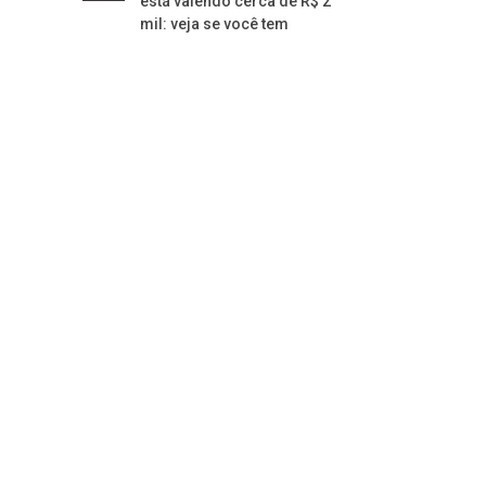
está valendo cerca de R$ 2
mil: veja se você tem