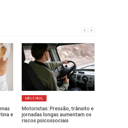
NÃO É FÁCIL
FIDELIDADE
enas
Motoristas: Pressão, trânsito e
Dia do Amigo: 
tina e
jornadas longas aumentam os
que os cães p
riscos psicossociais
gente sobre a