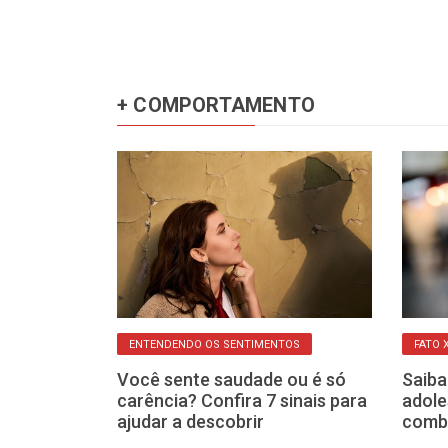
+ COMPORTAMENTO
IVA
ENTENDENDO OS SENTIMENTOS
FATO 
s passivo-
Você sente saudade ou é só
Saiba
 usadas no
carência? Confira 7 sinais para
adole
a como evita-
ajudar a descobrir
comb