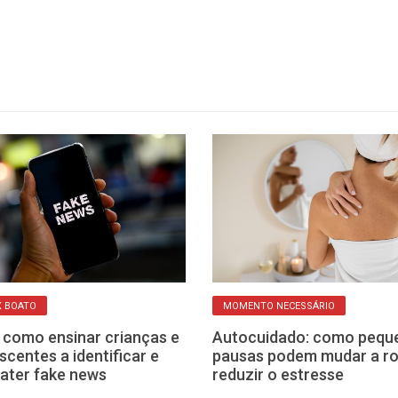
X BOATO
MOMENTO NECESSÁRIO
 como ensinar crianças e
Autocuidado: como pequ
scentes a identificar e
pausas podem mudar a ro
ater fake news
reduzir o estresse