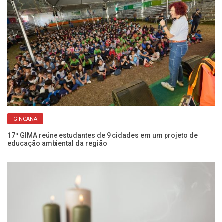
GINCANA
17ª GIMA reúne estudantes de 9 cidades em um projeto de
Fr
educação ambiental da região
re