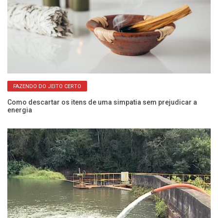
FAZENDO DO JEITO CERTO
Como descartar os itens de uma simpatia sem prejudicar a
Fo
energia
c