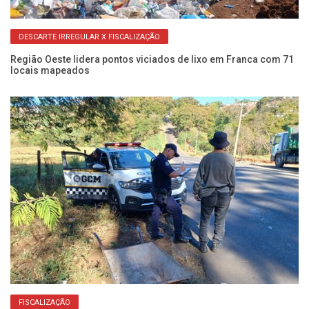
DESCARTE IRREGULAR X FISCALIZAÇÃO
Região Oeste lidera pontos viciados de lixo em Franca com 71
Úl
locais mapeados
sa
FISCALIZAÇÃO