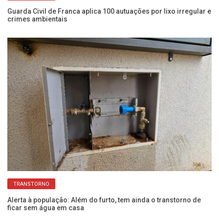
ão
Guarda Civil de Franca aplica 100 autuações por lixo irregular e
De
crimes ambientais
de
TRANSTORNO
Alerta à população: Além do furto, tem ainda o transtorno de
Sa
ficar sem água em casa
ve