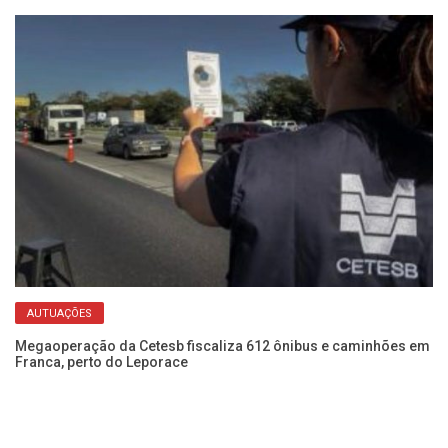
AUTUAÇÕES
de
Megaoperação da Cetesb fiscaliza 612 ônibus e caminhões em
De
Franca, perto do Leporace
re