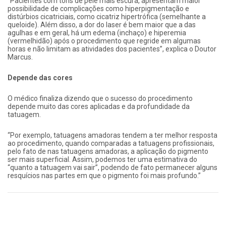
“Pacientes com tons de pele mais escura, apresentam maior
possibilidade de complicações como hiperpigmentação e
distúrbios cicatriciais, como cicatriz hipertrófica (semelhante a
queloide). Além disso, a dor do laser é bem maior que a das
agulhas e em geral, há um edema (inchaço) e hiperemia
(vermelhidão) após o procedimento que regride em algumas
horas e não limitam as atividades dos pacientes”, explica o Doutor
Marcus.
Depende das cores
O médico finaliza dizendo que o sucesso do procedimento
depende muito das cores aplicadas e da profundidade da
tatuagem.
“Por exemplo, tatuagens amadoras tendem a ter melhor resposta
ao procedimento, quando comparadas a tatuagens profissionais,
pelo fato de nas tatuagens amadoras, a aplicação do pigmento
ser mais superficial. Assim, podemos ter uma estimativa do
“quanto a tatuagem vai sair”, podendo de fato permanecer alguns
resquícios nas partes em que o pigmento foi mais profundo.”