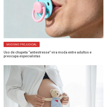
MODISMO PREJUDICIAL
Uso de chupeta “antiestresse” vira moda entre adultos e
Ve
preocupa especialistas
mu