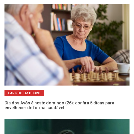
CARINHO EM DOBRO
de
Dia dos Avós é neste domingo (26): confira 5 dicas para
Es
envelhecer de forma saudável
fo