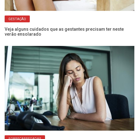
GESTAÇÃO
Veja alguns cuidados que as gestantes precisam ter neste
Ma
verão ensolarado
d
SOBRECARREGADAS