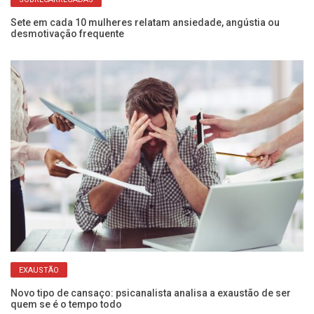
Sete em cada 10 mulheres relatam ansiedade, angústia ou
Pa
desmotivação frequente
pe
EXAUSTÃO
o
Novo tipo de cansaço: psicanalista analisa a exaustão de ser
Co
quem se é o tempo todo
na