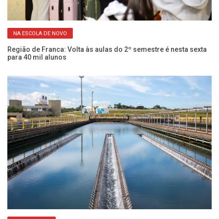
NA ESCOLA DE NOVO
em
Cu
ci
Região de Franca: Volta às aulas do 2º semestre é nesta sexta
para 40 mil alunos