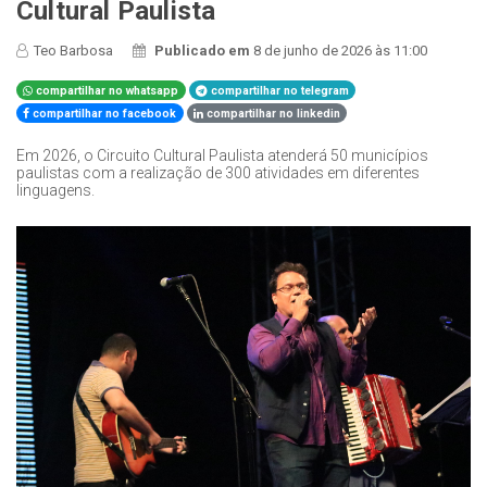
Cultural Paulista
Teo Barbosa
Publicado em
8 de junho de 2026 às 11:00
compartilhar no whatsapp
compartilhar no telegram
compartilhar no facebook
compartilhar no linkedin
Em 2026, o Circuito Cultural Paulista atenderá 50 municípios
paulistas com a realização de 300 atividades em diferentes
linguagens.