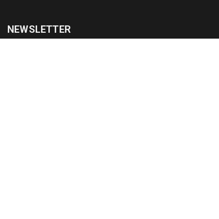
NEWSLETTER
cadastrar
Copyright © 2015-2026 Todos os direitos reservados ao Jornal da
Franca.