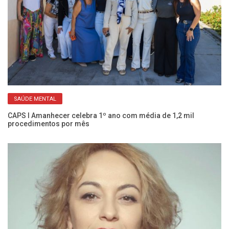
SAÚDE MENTAL
Co
c
CAPS I Amanhecer celebra 1º ano com média de 1,2 mil
procedimentos por mês