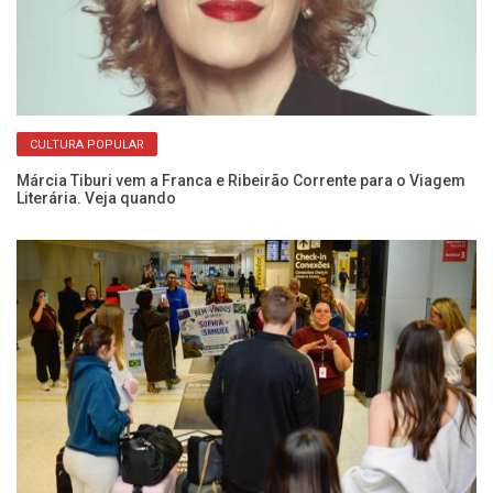
CULTURA POPULAR
ão
De
de
Márcia Tiburi vem a Franca e Ribeirão Corrente para o Viagem
Literária. Veja quando