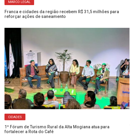
MARCO LEGAL
s
Ve
am
Franca e cidades da região recebem R$ 31,5 milhões para
reforçar ações de saneamento
CIDADES
Cl
té
1º Fórum de Turismo Rural da Alta Mogiana atua para
fortalecer a Rota do Café