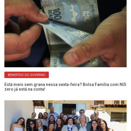
BENEFÍCIO DO GOVERNO
Fr
En
Está meio sem grana nessa sexta-feira? Bolsa Família com NIS
zero já está na conta!