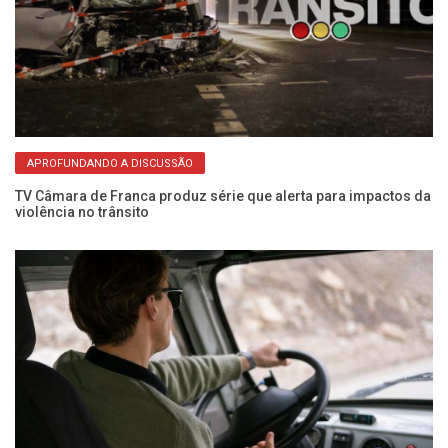
APROFUNDANDO A DISCUSSÃO
a
TV Câmara de Franca produz série que alerta para impactos da
Pe
violência no trânsito
no