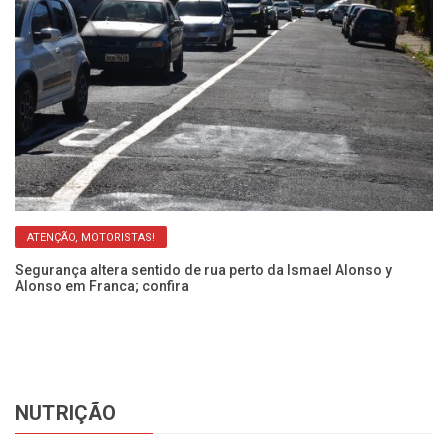
ATENÇÃO, MOTORISTAS!
so
Segurança altera sentido de rua perto da Ismael Alonso y
Ob
Alonso em Franca; confira
y 
NUTRIÇÃO