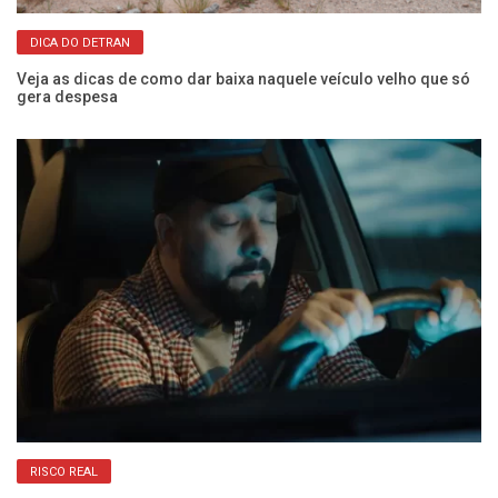
DICA DO DETRAN
os
Veja as dicas de como dar baixa naquele veículo velho que só
O 
gera despesa
e 
RISCO REAL