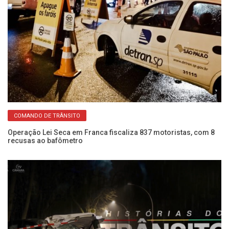
COMANDO DE TRÂNSITO
Operação Lei Seca em Franca fiscaliza 837 motoristas, com 8
É 
recusas ao bafômetro
re