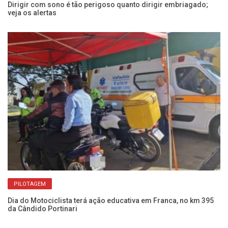
Dirigir com sono é tão perigoso quanto dirigir embriagado;
Co
veja os alertas
Câ
PILOTAGEM
Dia do Motociclista terá ação educativa em Franca, no km 395
Am
da Cândido Portinari
op