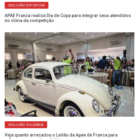
INCLUSÃO ESPORTIVA
APAE Franca realiza Dia de Copa para integrar seus atendidos
Re
no clima da competição
P
INCLUSÃO SOLIDÁRIA
Veja quanto arrecadou o Leilão da Apae de Franca para
De