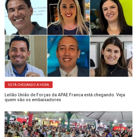
ESTÁ CHEGANDO A HORA
oa
Leilão União de Forças da APAE Franca está chegando. Veja
Co
quem são os embaixadores
pa