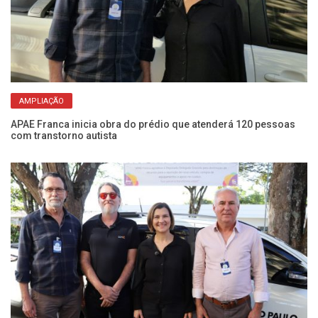
AMPLIAÇÃO
APAE Franca inicia obra do prédio que atenderá 120 pessoas
Le
com transtorno autista
qu