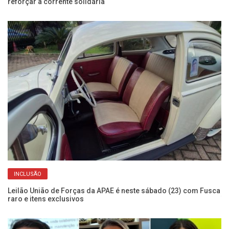
reforçar a corrente solidária
se
INCLUSÃO
m
Leilão União de Forças da APAE é neste sábado (23) com Fusca
Au
raro e itens exclusivos
T