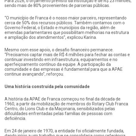
Para 2026, o orçamento previsto da instituição é de R$ 23 milhões,
sendo mais de 80% provenientes de parcerias públicas.
“O município de Franca é o nosso maior parceiro, representando
cerca de 50% dos recursos públicos. Também contamos com o
Governo Federal, o Estado e municípios da região, além de
emendas parlamentares que possibilitam melhorias na estrutura
e ampliação dos atendimentos”, explicou Karina.
Mesmo com esse apoio, o desafio financeiro permanece.
“Precisamos captar mais de R$ 4 milhões para fechar as contas e
continuar investindo em infraestrutura, equipamentos e no
aperfeiçoamento contínuo da equipe. A participação da
comunidade e das empresas é fundamental para que a APAE
continue avançando”, reforçou.
Uma história construída pela comunidade
A história da APAE de Franca começou no final da década de
1960, a partir da mobilização de membros do Rotary Club Franca
Centro, do Lions Club e da Maçonaria, sensibilizados pelas
dificuldades enfrentadas pelas famílias de pessoas com
deficiência.
Em 24 de janeiro de 1970, a entidade foi oficialmente fundada,
dando início a um trabalho que se consolidaria como referência