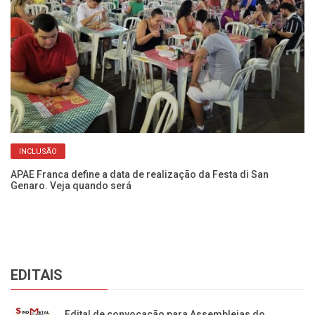
INCLUSÃO
ca
APAE Franca define a data de realização da Festa di San
Ve
Genaro. Veja quando será
se
EDITAIS
Edital de convocação para Assembleias do