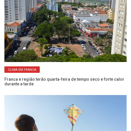
CLIMA EM FRANCA
Franca e região terão quarta-feira de tempo seco e forte calor
Do
durante a tarde
Fr