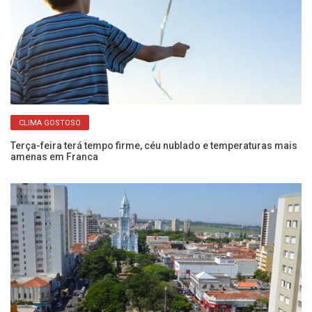
CLIMA GOSTOSO
de
Terça-feira terá tempo firme, céu nublado e temperaturas mais
Ap
amenas em Franca
p