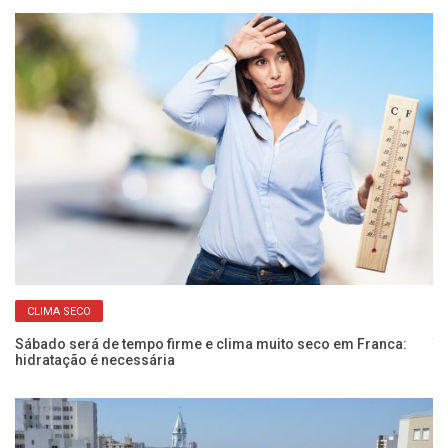
CLIMA SECO
Sábado será de tempo firme e clima muito seco em Franca:
Te
hidratação é necessária
am