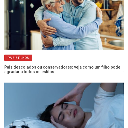
PAIS E FILHOS
Pais descolados ou conservadores: veja como um filho pode
De
agradar a todos os estilos
te