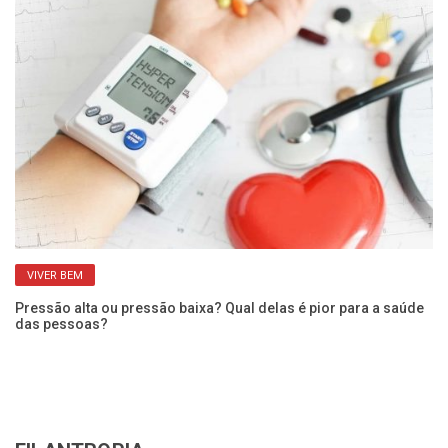
VIVER BEM
Pressão alta ou pressão baixa? Qual delas é pior para a saúde
Qu
das pessoas?
po