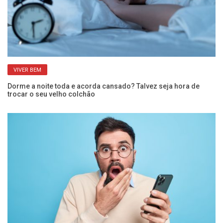
VIVER BEM
Dorme a noite toda e acorda cansado? Talvez seja hora de
Ga
trocar o seu velho colchão
ma