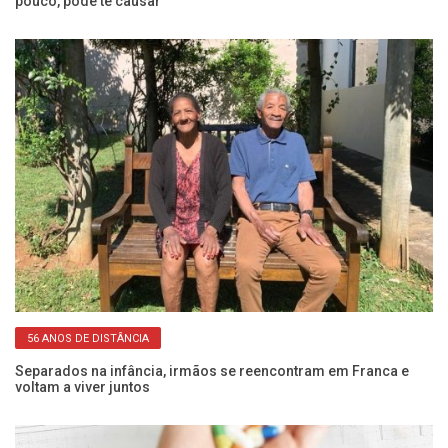
pouco, pode te causar
a
56 ANOS DE DISTÂNCIA
 e
Separados na infância, irmãos se reencontram em Franca e
Pe
voltam a viver juntos
SP