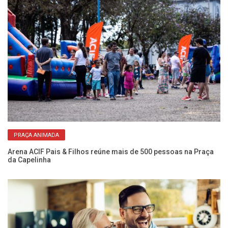
PRAÇA ANIMADA
rar
Arena ACIF Pais & Filhos reúne mais de 500 pessoas na Praça
Mo
da Capelinha
2 