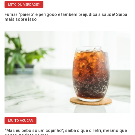
MITO OU VERDADE?
Fumar “paiero” é perigoso e também prejudica a saúde! Saiba
Ar
mais sobre isso
Ca
MUITO AÇUCAR
“Mas eu bebo só um copinho”; saiba o que o refri, mesmo que
Ex