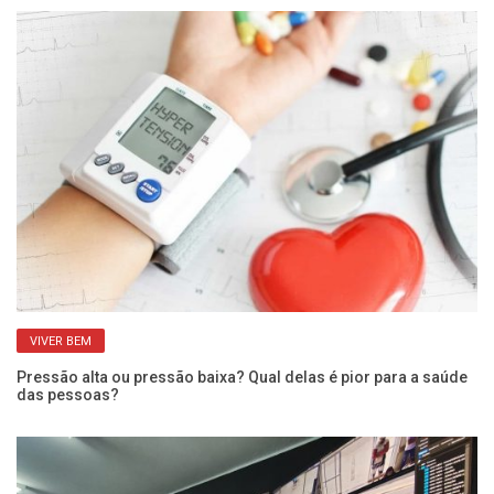
VIVER BEM
Pressão alta ou pressão baixa? Qual delas é pior para a saúde
Qu
das pessoas?
po