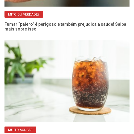
MITO OU VERDADE?
Fumar “paiero” é perigoso e também prejudica a saúde! Saiba
Ar
mais sobre isso
Ca
MUITO AÇUCAR