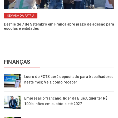
SEMANA DA PÁTRIA
NIS
Desfile de 7 de Setembro em Franca abre prazo de adesão para
Es
escolas e entidades
ze
FINANÇAS
Lucro do FGTS será depositado para trabalhadores
neste mês; Veja como receber
Empresário francano, líder da Blue3, quer ter R$
100 bilhões em custódia até 2027