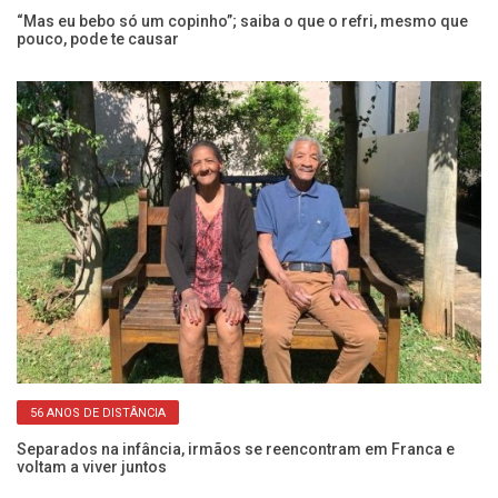
“Mas eu bebo só um copinho”; saiba o que o refri, mesmo que
Ex
pouco, pode te causar
a
56 ANOS DE DISTÂNCIA
 e
Separados na infância, irmãos se reencontram em Franca e
Pe
voltam a viver juntos
SP