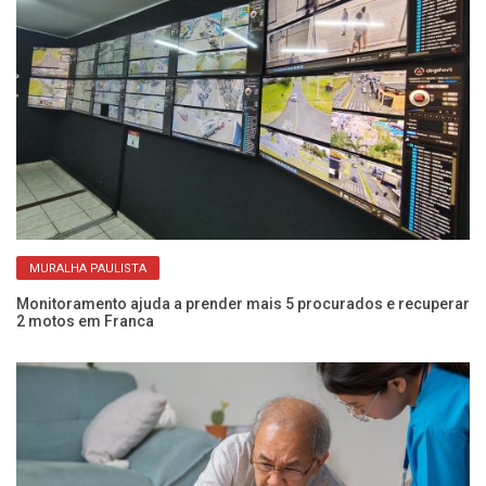
MURALHA PAULISTA
Monitoramento ajuda a prender mais 5 procurados e recuperar
Mu
2 motos em Franca
di