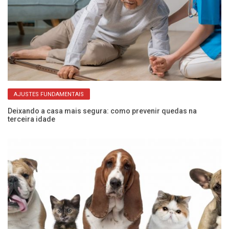
AJUSTES FUNDAMENTAIS
Deixando a casa mais segura: como prevenir quedas na
Me
terceira idade
de