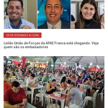
ESTÁ CHEGANDO A HORA
oa
Leilão União de Forças da APAE Franca está chegando. Veja
Co
quem são os embaixadores
pa