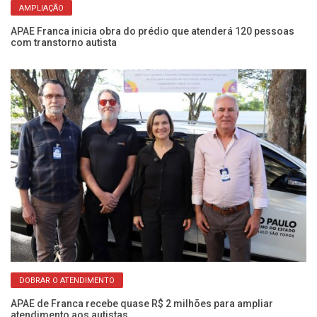
AMPLIAÇÃO
APAE Franca inicia obra do prédio que atenderá 120 pessoas
Le
com transtorno autista
qu
DOBRAR O ATENDIMENTO
rna
APAE de Franca recebe quase R$ 2 milhões para ampliar
AP
atendimento aos autistas
e 