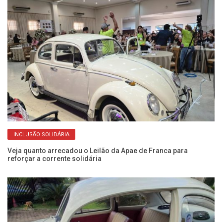
INCLUSÃO SOLIDÁRIA
Veja quanto arrecadou o Leilão da Apae de Franca para
De
reforçar a corrente solidária
se