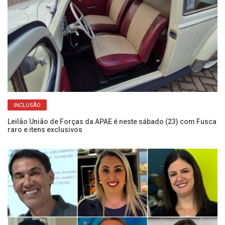
INCLUSÃO
m
Leilão União de Forças da APAE é neste sábado (23) com Fusca
Au
raro e itens exclusivos
T