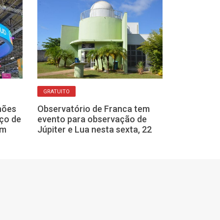
UNIVERSO
GRATUITO
E se a nossa 
hões
Observatório de Franca tem
substituída po
iço de
evento para observação de
ou Mercúrio? 
em
Júpiter e Lua nesta sexta, 22
explicam