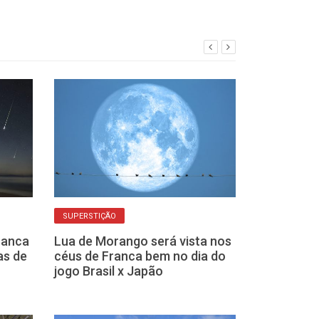
SUPERSTIÇÃO
ABERTO AO PÚBLIC
ranca
Lua de Morango será vista nos
Observatório 
as de
céus de Franca bem no dia do
observação de
jogo Brasil x Japão
no dia 22