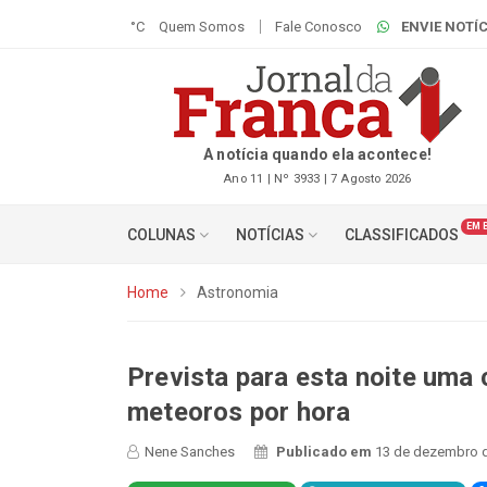
°C
Quem Somos
Fale Conosco
ENVIE NOTÍC
A notícia quando ela acontece!
Ano 11 | Nº 3933 | 7 Agosto 2026
EM 
COLUNAS
NOTÍCIAS
CLASSIFICADOS
Home
Astronomia
Prevista para esta noite uma 
meteoros por hora
Nene Sanches
Publicado em
13 de dezembro d