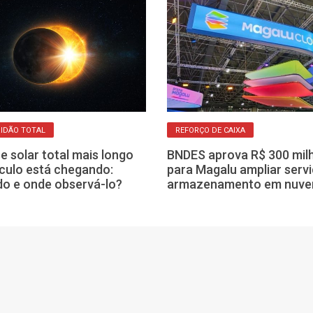
IDÃO TOTAL
REFORÇO DE CAIXA
se solar total mais longo
BNDES aprova R$ 300 mil
culo está chegando:
para Magalu ampliar serv
o e onde observá-lo?
armazenamento em nuv