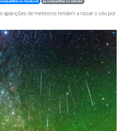
compartilhar no facebook
compartilhar no linkedin
as aparições de meteoros tendem a riscar o céu por