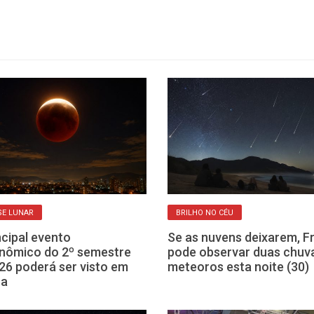
SE LUNAR
BRILHO NO CÉU
ncipal evento
Se as nuvens deixarem, F
nômico do 2º semestre
pode observar duas chuv
26 poderá ser visto em
meteoros esta noite (30)
ca