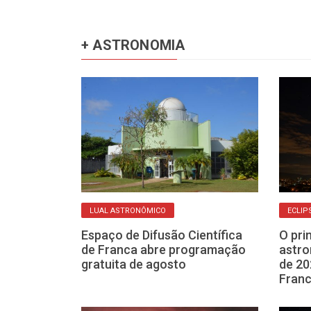
+ ASTRONOMIA
LUAL ASTRONÔMICO
ECLIP
os atinge seu
Espaço de Difusão Científica
O pri
a (22) e
de Franca abre programação
astro
o céu
gratuita de agosto
de 20
Fran