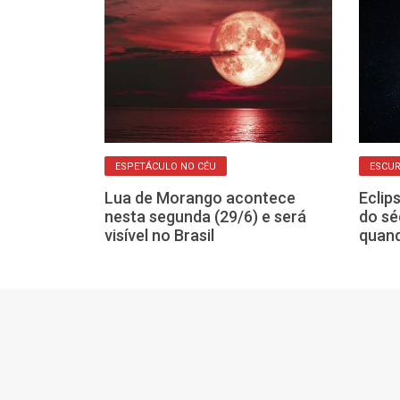
ESPETÁCULO NO CÉU
ESCUR
 ver o eclipse
Lua de Morango acontece
Eclip
 terça-feira,
nesta segunda (29/6) e será
do sé
h44
visível no Brasil
quand