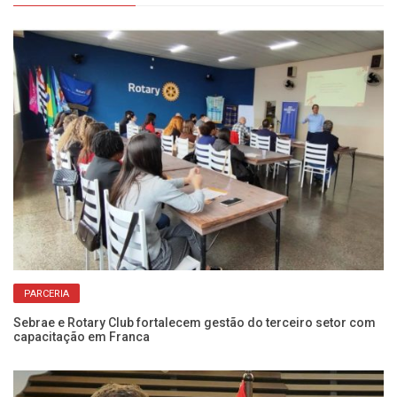
PARCERIA
om
Sebrae e Rotary Club fortalecem gestão do terceiro setor com
Pa
capacitação em Franca
In