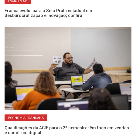
FACILITA SP
Franca evolui para o Selo Prata estadual em
desburocratização e inovação; confira
Pr
in
ECONOMIA FRANCANA
Qualificações da ACIF para o 2º semestre têm foco em vendas
om
e comércio digital
Ci