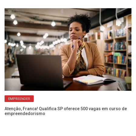
in
EMPREENDER
Atenção, Franca! Qualifica SP oferece 500 vagas em curso de
empreendedorismo
Se
co