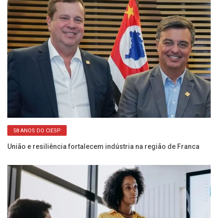
58 ANOS DO CIESP
União e resiliência fortalecem indústria na região de Franca
Se
de