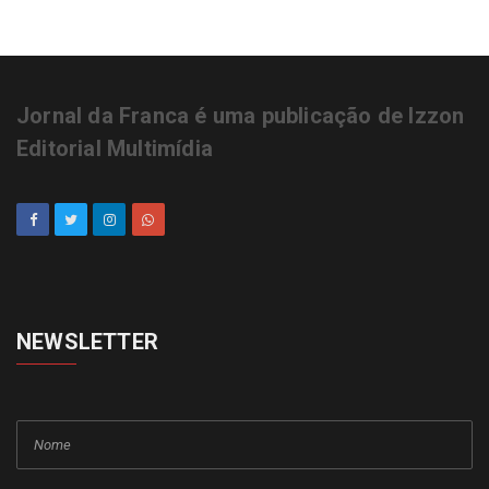
Camomila, melissa e maracujá: um poderoso
calmante natural
Para relembrar a merenda escolar dos anos 80,
que tal um arroz à grega?