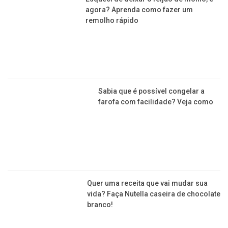
Sopas e caldos ganham espaço no
inverno como opção nutritiva e cheia
de sabor
Arraial julino no Bom Prato de Franca
terá cardápio especiai inspirado na
data
GASTRONOMIA