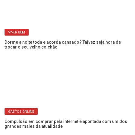
Qu
VIVER BEM
si
Dorme a noite toda e acorda cansado? Talvez seja hora de
trocar o seu velho colchão
GASTOS ONLINE
Compulsão em comprar pela internet é apontada com um dos
grandes males da atualidade