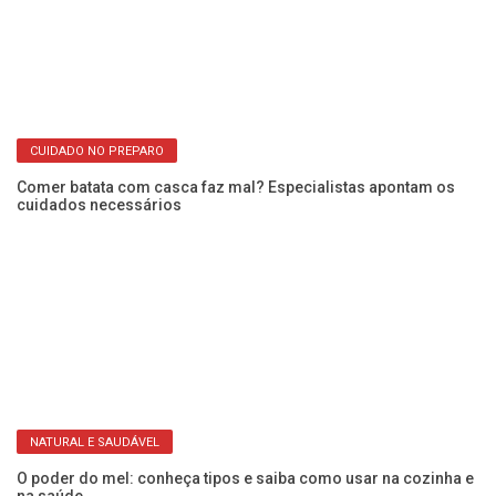
CUIDADO NO PREPARO
Comer batata com casca faz mal? Especialistas apontam os
cuidados necessários
Ve
pa
NATURAL E SAUDÁVEL
O poder do mel: conheça tipos e saiba como usar na cozinha e
na saúde