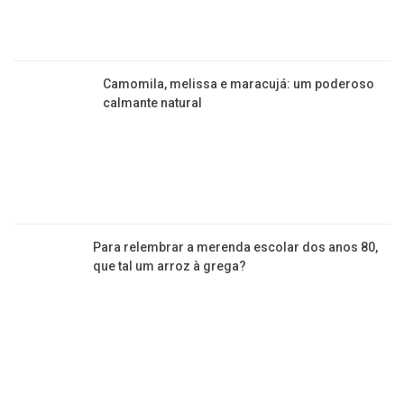
Esqueci de deixar o feijão de molho, e
agora? Aprenda como fazer um
remolho rápido
Sabia que é possível congelar a
farofa com facilidade? Veja como
Quer uma receita que vai mudar sua
vida? Faça Nutella caseira de chocolate
branco!