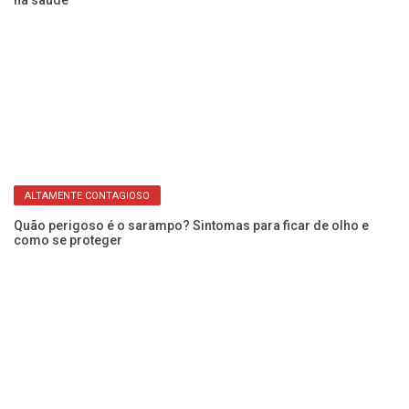
ALTAMENTE CONTAGIOSO
a:
Au
há
Quão perigoso é o sarampo? Sintomas para ficar de olho e
como se proteger