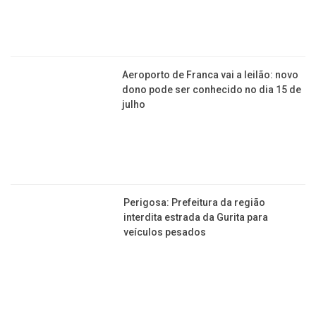
Veja os pontos onde serão instalados
novos radares nas estradas perto de
Franca
Viação Cometa lança rota entre Franca
e Praia Grande (SP), com dois horários
diários
Veja trechos das rodovias que vão
receber mais radares em Franca e