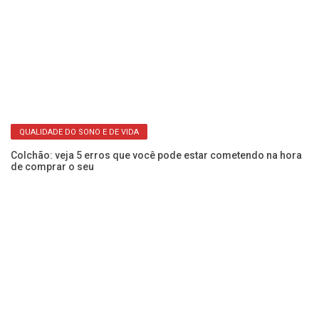
e o
Ca
co
QUALIDADE DO SONO E DE VIDA
Colchão: veja 5 erros que você pode estar cometendo na hora
de comprar o seu
Mc
c