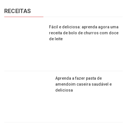
cidades da região
Aeroporto de Franca vai a leilão: novo
dono pode ser conhecido no dia 15 de
julho
Perigosa: Prefeitura da região
interdita estrada da Gurita para
veículos pesados