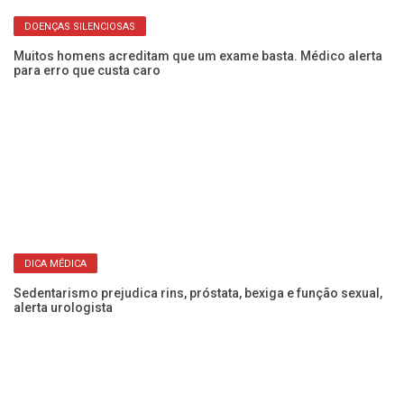
DOENÇAS SILENCIOSAS
Muitos homens acreditam que um exame basta. Médico alerta
para erro que custa caro
e
“M
po
DICA MÉDICA
Sedentarismo prejudica rins, próstata, bexiga e função sexual,
alerta urologista