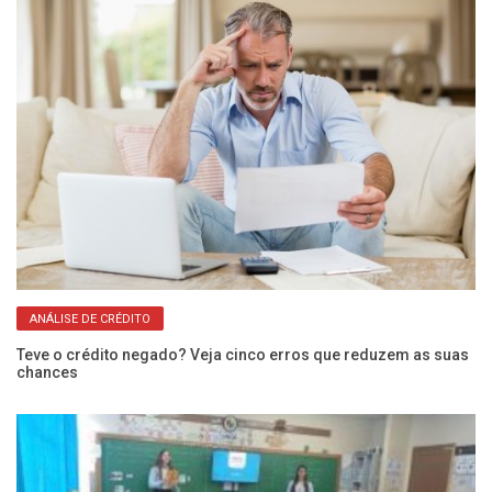
ANÁLISE DE CRÉDITO
iro
Teve o crédito negado? Veja cinco erros que reduzem as suas
Co
chances
a 