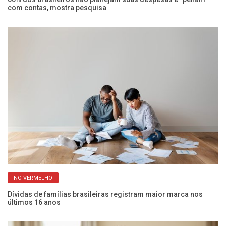
com contas, mostra pesquisa
No
NO VERMELHO
er
Dívidas de famílias brasileiras registram maior marca nos
PI
últimos 16 anos
e