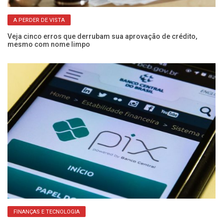
A PERDER DE VISTA
Veja cinco erros que derrubam sua aprovação de crédito,
PI
mesmo com nome limpo
pr
FINANÇAS E TECNOLOGIA