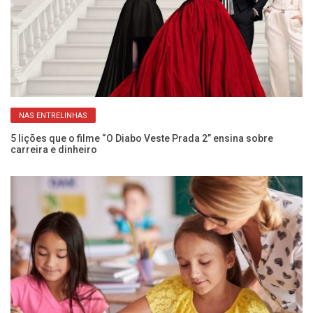
NAS ENTRELINHAS
z
5 lições que o filme “O Diabo Veste Prada 2” ensina sobre
Mé
carreira e dinheiro
pe