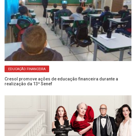
EDUCAÇÃO FINANCEIRA
s
Cresol promove ações de educação financeira durante a
Ab
realização da 13ª Senef
na