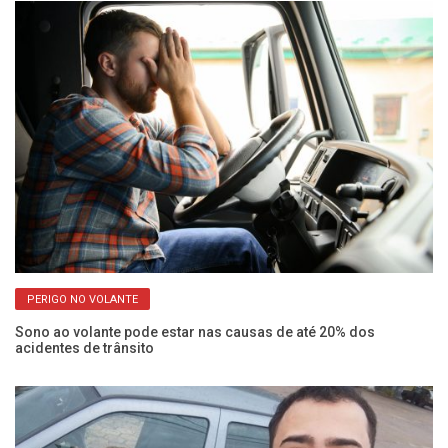
PERIGO NO VOLANTE
as
Sono ao volante pode estar nas causas de até 20% dos
Ne
acidentes de trânsito
e