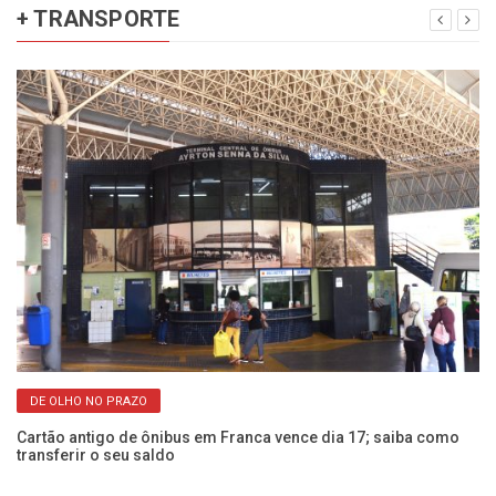
+ TRANSPORTE
DE OLHO NO PRAZO
ja
Cartão antigo de ônibus em Franca vence dia 17; saiba como
Ub
transferir o seu saldo
c