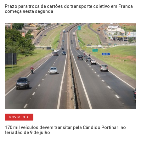
em
Prazo para troca de cartões do transporte coletivo em Franca
Ve
começa nesta segunda
Fr
MOVIMENTO
170 mil veículos devem transitar pela Cândido Portinari no
Ca
feriadão de 9 de julho
pa