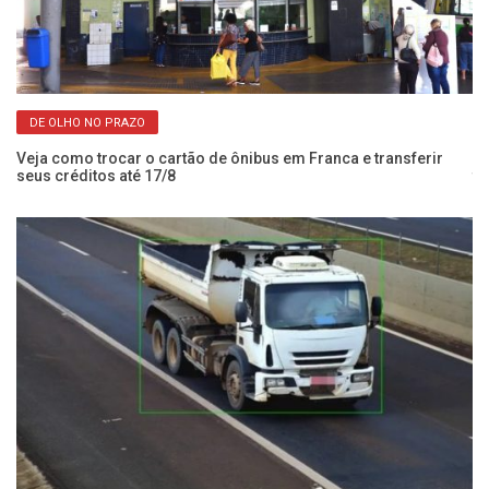
DE OLHO NO PRAZO
o
Veja como trocar o cartão de ônibus em Franca e transferir
Po
seus créditos até 17/8
tr