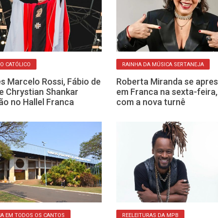
O CATÓLICO
RAINHA DA MÚSICA SERTANEJA
s Marcelo Rossi, Fábio de
Roberta Miranda se apre
e Chrystian Shankar
em Franca na sexta-feira,
ão no Hallel Franca
com a nova turnê
A EM TODOS OS CANTOS
REELEITURAS DA MPB