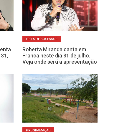
LISTA DE SUCESSOS
MUSICAL
senta
Roberta Miranda canta em
Patrícia Marx
 31,
Franca neste dia 31 de julho.
“Nos Dias de H
Veja onde será a apresentação
do SESC Fran
PROGRAMAÇÃO
CLÁSSICOS DO FOR