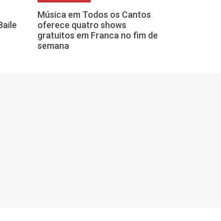
Música em Todos os Cantos
Casa da Cultu
Baile
oferece quatro shows
recebe aprese
gratuitos em Franca no fim de
de Festa Juni
semana