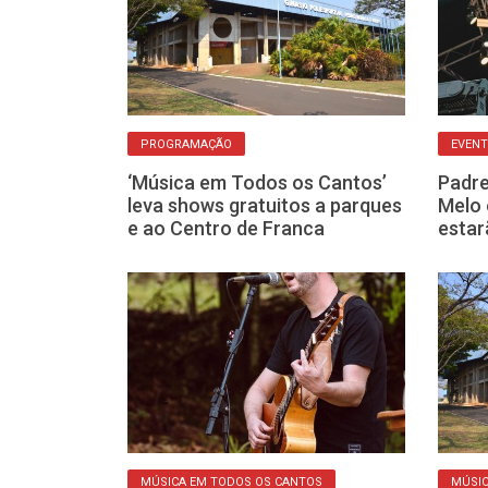
 CANTOS
PROGRAMAÇÃO
EVENT
resentações
‘Música em Todos os Cantos’
Padre
as neste fim de
leva shows gratuitos a parques
Melo 
ogramação
e ao Centro de Franca
estar
 CANTOS
MÚSICA EM TODOS OS CANTOS
MÚSIC