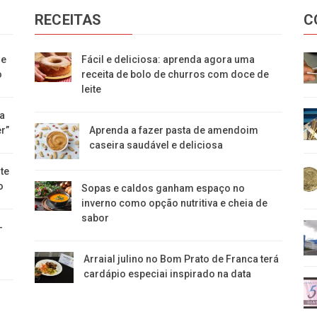
RECEITAS
C
de
Fácil e deliciosa: aprenda agora uma
o
receita de bolo de churros com doce de
leite
da
r”
Aprenda a fazer pasta de amendoim
caseira saudável e deliciosa
te
o
Sopas e caldos ganham espaço no
inverno como opção nutritiva e cheia de
sabor
-
Arraial julino no Bom Prato de Franca terá
cardápio especiai inspirado na data