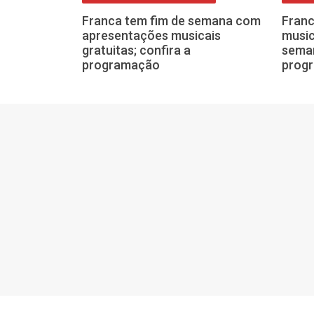
s gratuitos no
Franca tem fim de semana com
Franc
tação e
apresentações musicais
music
fim de semana
gratuitas; confira a
seman
programação
prog