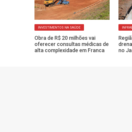
ÚDE
INVESTIMENTOS NA SAÚDE
INFRA
BS do Jardim
Obra de R$ 20 milhões vai
Regiã
 fase de
oferecer consultas médicas de
dren
veja detalhes
alta complexidade em Franca
no Ja