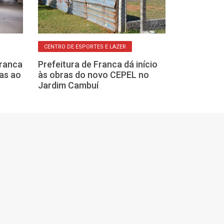
CENTRO DE ESPORTES E LAZER
INTERDIÇÃO TOTAL
Franca
Prefeitura de Franca dá início
Obras antienc
as ao
às obras do novo CEPEL no
Avenida Antôn
Jardim Cambuí
avançam em F