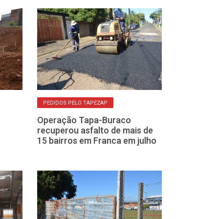
PEDIDOS PELO TAPEZAP
PROGRAMA ASFALT
Operação Tapa-Buraco
Prefeitura con
recuperou asfalto de mais de
recapeamento
15 bairros em Franca em julho
Jardim Aeropo
sexta-feira, 2