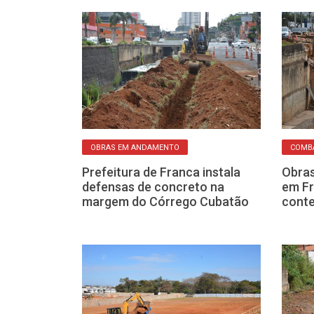
OBRAS EM ANDAMENTO
COMBA
 à Prefeitura
Prefeitura de Franca instala
Obras
ro do tapa-
defensas de concreto na
em Fr
a sua casa
margem do Córrego Cubatão
cont