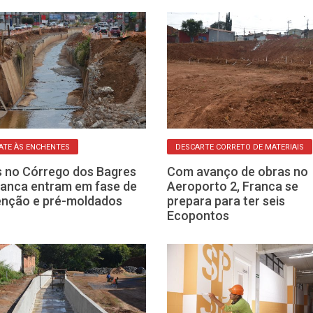
TE ÀS ENCHENTES
DESCARTE CORRETO DE MATERIAIS
 no Córrego dos Bagres
Com avanço de obras no
anca entram em fase de
Aeroporto 2, Franca se
enção e pré-moldados
prepara para ter seis
Ecopontos