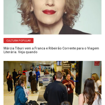
CULTURA POPULAR
ão
De
de
Márcia Tiburi vem a Franca e Ribeirão Corrente para o Viagem
Literária. Veja quando