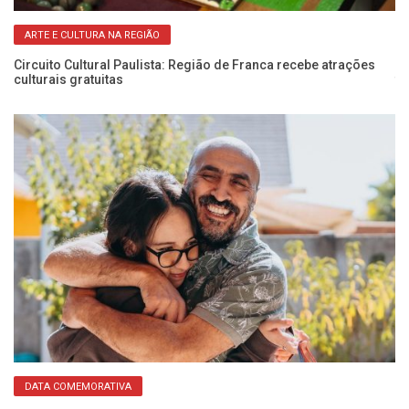
ARTE E CULTURA NA REGIÃO
Circuito Cultural Paulista: Região de Franca recebe atrações
1º
culturais gratuitas
fo
DATA COMEMORATIVA
Eq