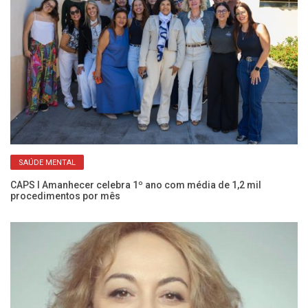
SAÚDE MENTAL
Co
c
CAPS I Amanhecer celebra 1º ano com média de 1,2 mil
procedimentos por mês