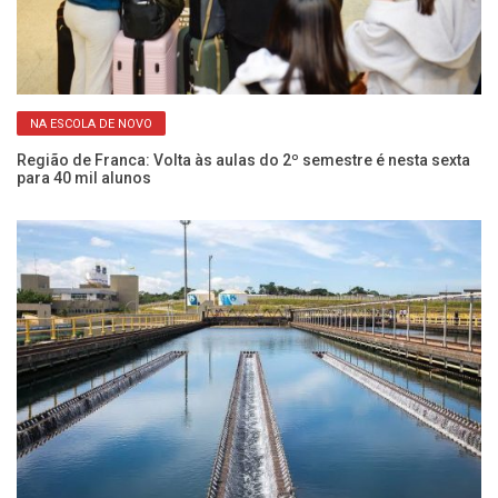
NA ESCOLA DE NOVO
em
Cu
ci
Região de Franca: Volta às aulas do 2º semestre é nesta sexta
para 40 mil alunos