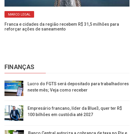
MARCO LEGAL
s
Ve
am
Franca e cidades da região recebem R$ 31,5 milhões para
reforçar ações de saneamento
FINANÇAS
Lucro do FGTS será depositado para trabalhadores
neste mês; Veja como receber
Empresário francano, líder da Blue3, quer ter R$
100 bilhões em custódia até 2027
Banco Central autoriza a cobrança de taxa no Pix e