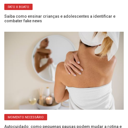
FATO X BOATO
s
Saiba como ensinar crianças e adolescentes a identificar e
Ma
combater fake news
pa
MOMENTO NECESSÁRIO
Autocuidado: como pequenas pausas podem mudar a rotina e
É 