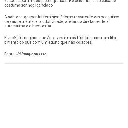
voltados para mães recém-paridas. No ocidente, esse cuidado
costuma ser negligenciado.
A sobrecarga mental feminina é tema recorrente em pesquisas
de saúde mental e produtividade, afetando diretamente a
autoestima e o bem-estar.
E você, já imaginou que às vezes é mais fácil lidar com um filho
birrento do que com um adulto que não colabora?
Fonte:
Já Imaginou Isso