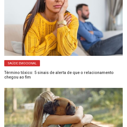
SAÚDE EMOCIONAL
Término tóxico: 5 sinais de alerta de que o relacionamento
An
chegou ao fim
es