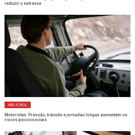
reduzir o estresse
re
NÃO É FÁCIL
Motoristas: Pressão, trânsito e jornadas longas aumentam os
Co
riscos psicossociais
co