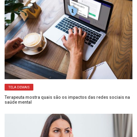
TELA DEMAIS
l
Terapeuta mostra quais são os impactos das redes sociais na
Tr
saúde mental
de