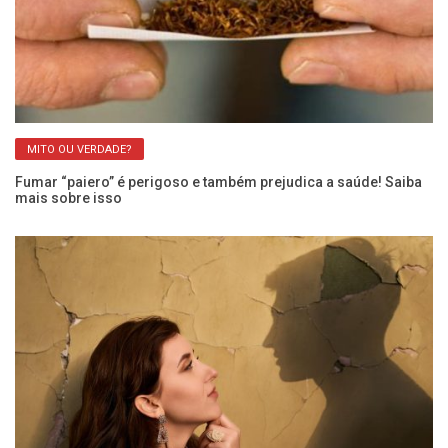
MITO OU VERDADE?
Fumar “paiero” é perigoso e também prejudica a saúde! Saiba
Ca
mais sobre isso
pe