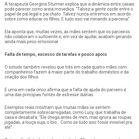
A terapeuta Georgina Sturmer explica que a dinâmica entre casais
pode parecer como areia movediça: “Talvez a gente oscile entre o
papel de pai legal e pai chato. Talvez nunca entremos em acordo
sobre como educar os filhos. E tudo isso vai minando a parceria”.
Ela aponta que, muitas vezes, as mães sentem que os parceiros
não colaboram o suficiente e, em vez de ajudar, acabam gerando
ainda mais peso emocional.
Falta de tempo, excesso de tarefas e pouco apoio
O estudo também revelou que três em cada quatro mães com
companheiros fazem a maior parte do trabalho doméstico e da
criação dos filhos.
E uma em cada cinco afirma que a falta de ajuda do parceiro é
uma das principais fontes de estresse diárias.
Exemplos reais mostram que muitas mães se sentem
completamente sobrecarregadas, como Lucy, que trabalha de
casa e desabafa: “Ele chega antes de mim, mas ignora as roupas
jogadas, a louça suja, o lixo… Como se tudo isso fosse invisível pra
ele”.