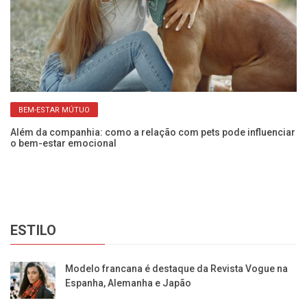
BEM-ESTAR MÚTUO
os
Além da companhia: como a relação com pets pode influenciar
Sa
o bem-estar emocional
h
ESTILO
Modelo francana é destaque da Revista Vogue na
Espanha, Alemanha e Japão