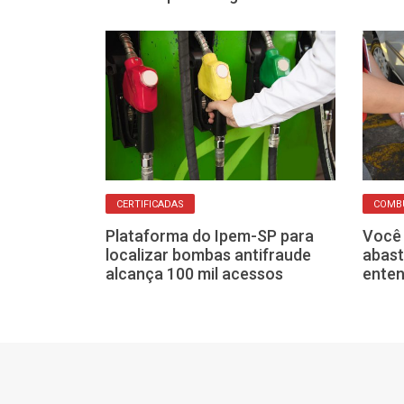
CERTIFICADAS
COMB
gumas formas
Plataforma do Ipem-SP para
Você 
com
localizar bombas antifraude
abast
astar menos
alcança 100 mil acessos
enten