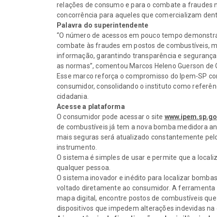
relações de consumo e para o combate a fraudes n
concorrência para aqueles que comercializam dent
Palavra do superintendente
“O número de acessos em pouco tempo demonstra 
combate às fraudes em postos de combustíveis, mo
informação, garantindo transparência e seguranç
as normas”, comentou Marcos Heleno Guerson de Ol
Esse marco reforça o compromisso do Ipem-SP com
consumidor, consolidando o instituto como referên
cidadania.
Acesse a plataforma
O consumidor pode acessar o site
www.ipem.sp.go
de combustíveis já tem a nova bomba medidora ant
mais seguras será atualizado constantemente pel
instrumento.
O sistema é simples de usar e permite que a local
qualquer pessoa.
O sistema inovador e inédito para localizar bomba
voltado diretamente ao consumidor. A ferramenta 
mapa digital, encontre postos de combustíveis qu
dispositivos que impedem alterações indevidas na