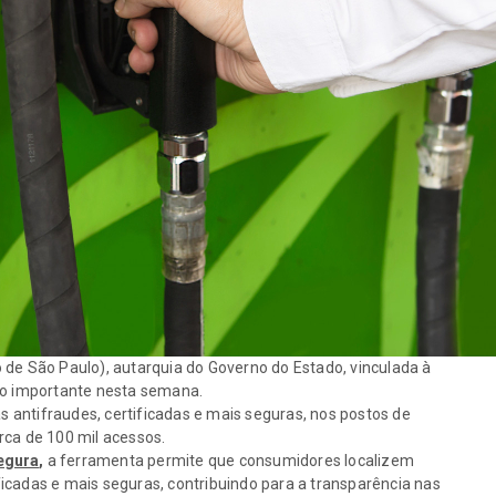
 de São Paulo), autarquia do Governo do Estado, vinculada à
rco importante nesta semana.
antifraudes, certificadas e mais seguras, nos postos de
rca de 100 mil acessos.
egura
,
a ferramenta permite que consumidores localizem
icadas e mais seguras, contribuindo para a transparência nas