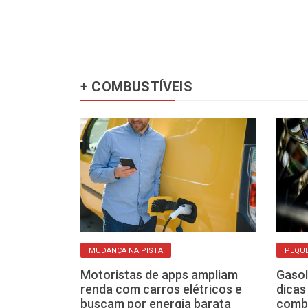
+ COMBUSTÍVEIS
MUDANÇA NA PISTA
PEQU
” nos postos
Motoristas de apps ampliam
Gasol
enda nova
renda com carros elétricos e
dicas
ecer o carro
buscam por energia barata
combu