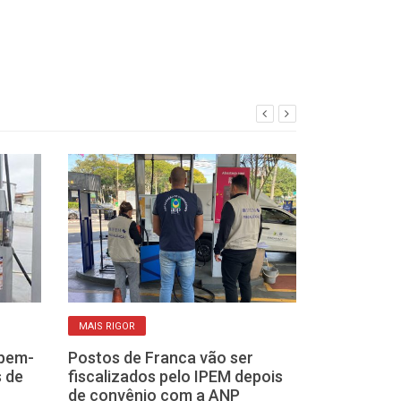
MAIS RIGOR
MUITO CARO
Ipem-
Postos de Franca vão ser
Com preços d
 de
fiscalizados pelo IPEM depois
lá em cima, m
de convênio com a ANP
economizar no