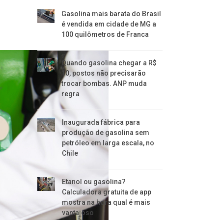
Gasolina mais barata do Brasil
é vendida em cidade de MG a
100 quilômetros de Franca
Quando gasolina chegar a R$
10, postos não precisarão
trocar bombas. ANP muda
regra
Inaugurada fábrica para
produção de gasolina sem
petróleo em larga escala, no
Chile
Etanol ou gasolina?
Calculadora gratuita de app
mostra na hora qual é mais
vantajoso