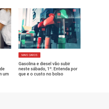
MAIS CAROS
REAJUSTES
Gasolina e diesel vão subir
Prepare o bols
ude
neste sábado, 1º. Entenda por
cozinha devem
em um
que e o custo no bolso
caros em 202