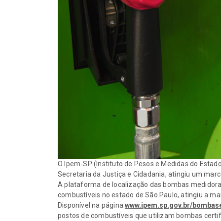
O Ipem-SP (Instituto de Pesos e Medidas do Estado
Secretaria da Justiça e Cidadania, atingiu um ma
A plataforma de localização das bombas medidoras 
combustíveis no estado de São Paulo, atingiu a ma
Disponível na página
www.ipem.sp.gov.br/bombas
postos de combustíveis que utilizam bombas certif