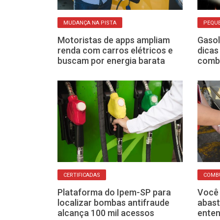
MUDANÇA NA PISTA
PEQU
” nos postos
Motoristas de apps ampliam
Gasol
enda nova
renda com carros elétricos e
dicas
ecer o carro
buscam por energia barata
combu
CERTIFICADAS
COMB
gumas formas
Plataforma do Ipem-SP para
Você 
com
localizar bombas antifraude
abast
astar menos
alcança 100 mil acessos
enten