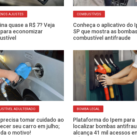
ENOS AJUSTES
COMBUSTÍVEIS
ina quase a R$ 7? Veja
Conheça o aplicativo do 
 para economizar
SP que mostra as bombas
stível
combustível antifraude
USTÍVEL ADULTERADO
BOMBA LEGAL
precisa tomar cuidado ao
Plataforma do Ipem para
ecer seu carro em julho;
localizar bombas antifra
da o motivo!
alcança 41 mil acessos 