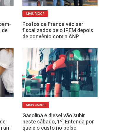
MAIS RIGOR
MUITO CARO
Ipem-
Postos de Franca vão ser
Com preços d
 de
fiscalizados pelo IPEM depois
lá em cima, m
de convênio com a ANP
economizar no
MAIS CAROS
REAJUSTES
Gasolina e diesel vão subir
Prepare o bols
ude
neste sábado, 1º. Entenda por
cozinha devem
em um
que e o custo no bolso
caros em 202