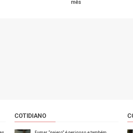
mês
COTIDIANO
C
das
Fumar “paiero” é perigoso e também