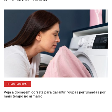
DICAS CASEIRAS
a!
Veja a dosagem correta para garantir roupas perfumadas por
Nu
mais tempo no armário
En