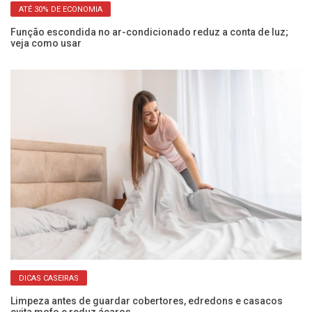
ATÉ 30% DE ECONOMIA
Função escondida no ar-condicionado reduz a conta de luz;
Po
veja como usar
sa
DICAS CASEIRAS
 e
Limpeza antes de guardar cobertores, edredons e casacos
Co
evita mofo e reduz ácaros
ec