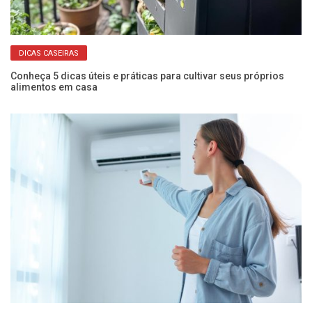
DICAS CASEIRAS
o
Conheça 5 dicas úteis e práticas para cultivar seus próprios
Ve
alimentos em casa
a