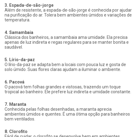
3. Espada-de-são-jorge
Além de resistente, a espada-de-são-jorge é conhecida por ajudar
na purificação do ar. Tolera bem ambientes úmidos e variações de
temperatura.
4. Samambaia
Clássica dos banheiros, a samambaia ama umidade. Ela precisa
apenas de luz indireta e regas regulares para se manter bonita e
saudável.
5. Lírio-da-paz
O lírio-da-paz se adapta bem a locais com pouca luz e gosta de
solo úmido. Suas flores claras ajudam a iluminar o ambiente.
6. Pacová
O pacová tem folhas grandes e vistosas, trazendo um toque
tropical ao banheiro. Ele prefere luz indireta e umidade constante.
7. Maranta
Conhecida pelas folhas desenhadas, a maranta aprecia
ambientes úmidos e quentes. É uma ótima opção para banheiros
bem ventilados.
8. Clorofito
Fácil de cuidar, o clorofito se desenvolve bem em ambientes