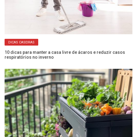
DICAS CASEIRAS
10 dicas para manter a casa livre de ácaros e reduzir casos
Co
respiratórios no inverno
an