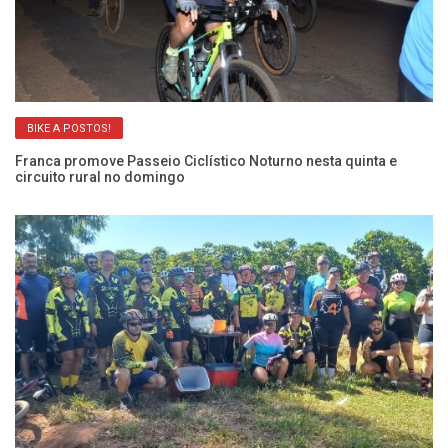
BIKE A POSTOS!
Franca promove Passeio Ciclístico Noturno nesta quinta e
Fr
circuito rural no domingo
p