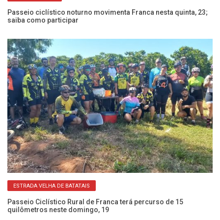
Passeio ciclístico noturno movimenta Franca nesta quinta, 23;
Pa
saiba como participar
Ca
ESTRADA VELHA DE BATATAIS
nga
Passeio Ciclístico Rural de Franca terá percurso de 15
Pa
quilômetros neste domingo, 19
ne