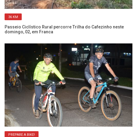
36 KM
Passeio Ciclístico Rural percorre Trilha do Cafezinho neste
Pa
domingo, 02, em Franca
ve
PREPARE A BIKE!