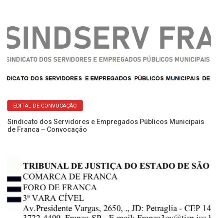
Re
EDITAL DE CONVOCAÇÃO
No
Sindicato dos Servidores e Empregados Públicos Municipais
de Franca – Convocação