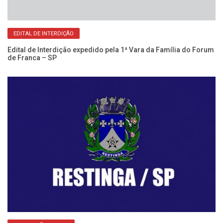
EDITAL DE INTERDIÇÃO
Edital de Interdição expedido pela 1ª Vara da Família do Forum
de Franca – SP
Re
No