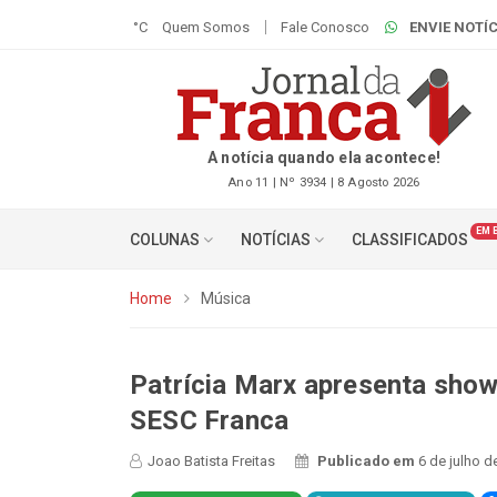
°C
Quem Somos
Fale Conosco
ENVIE NOTÍC
A notícia quando ela acontece!
Ano 11 | Nº 3934 | 8 Agosto 2026
EM 
COLUNAS
NOTÍCIAS
CLASSIFICADOS
Home
Música
Patrícia Marx apresenta show
SESC Franca
Joao Batista Freitas
Publicado em
6 de julho d