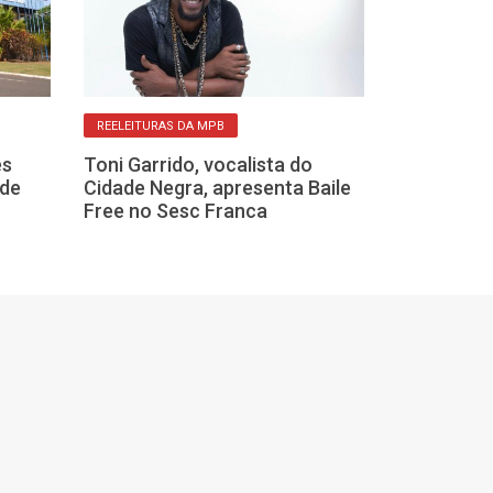
REELEITURAS DA MPB
MÚSICA EM TODOS
es
Toni Garrido, vocalista do
Franca tem 4 
 de
Cidade Negra, apresenta Baile
musicais gratu
Free no Sesc Franca
semana, veja