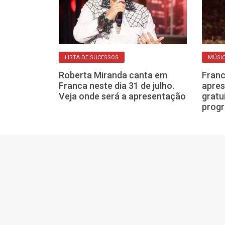
LISTA DE SUCESSOS
MÚSIC
ralda ganha
Roberta Miranda canta em
Franc
l em show de
Franca neste dia 31 de julho.
apres
 Franca
Veja onde será a apresentação
gratu
prog