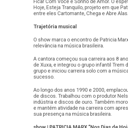
Ficar Com Você e Sonho de Amor. O espet
Hoje, Esteja Tranquilo, projeto em que Patr
entre eles Cartomante, Chega e Abre Alas
Trajetória musical
O show marca o encontro de Patricia Marx
relevância na música brasileira.
A cantora começou sua carreira aos 8 ano
de Xuxa, e integrou o grupo infantil Trem
grupo e iniciou carreira solo com a músic
sucesso.
Ao longo dos anos 1990 e 2000, emplaco
de discos. Trabalhou com o produtor Ne
indústria e discos de ouro. Também morou
e mantém atividade na carreira com apre
sua presença na música brasileira.
show | PATRICIA MARX “Nos Dias de Hoj