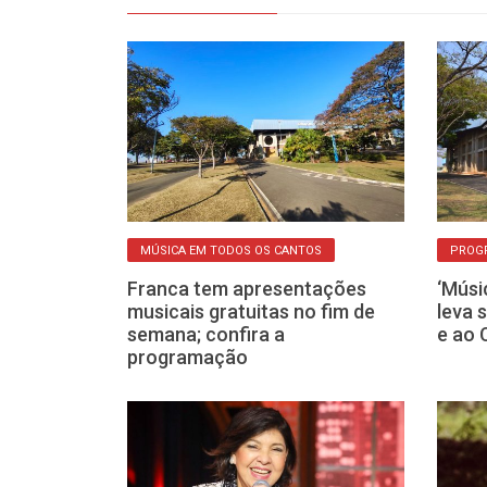
MÚSICA EM TODOS OS CANTOS
PROG
 os Cantos
Franca tem apresentações
‘Músi
atuitos neste
musicais gratuitas no fim de
leva 
m Franca
semana; confira a
e ao 
programação