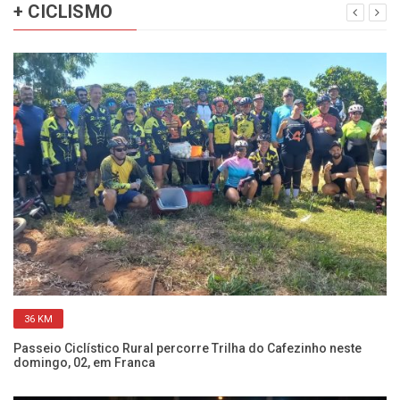
+ CICLISMO
36 KM
Passeio Ciclístico Rural percorre Trilha do Cafezinho neste
Pa
domingo, 02, em Franca
ve