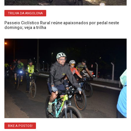
TRILHA DA ANGOLONA
Passeio Ciclístico Rural reúne apaixonados por pedal neste
Pa
domingo; veja a trilha
ne
BIKE A POSTOS!