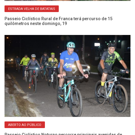
ESTRADA VELHA DE BATATAIS
nga
Passeio Ciclístico Rural de Franca terá percurso de 15
Pa
quilômetros neste domingo, 19
ne
ABERTO AO PÚBLICO
Passeio Ciclístico Noturno percorre principais avenidas de
12