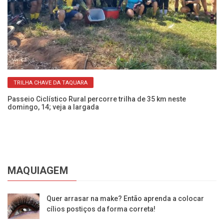
TRILHA CHAVE DA TAQUARA
Passeio Ciclístico Rural percorre trilha de 35 km neste
Pa
domingo, 14; veja a largada
ne
MAQUIAGEM
Quer arrasar na make? Então aprenda a colocar
cílios postiços da forma correta!