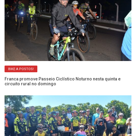
BIKE A POSTOS!
Franca promove Passeio Ciclístico Noturno nesta quinta e
Fr
circuito rural no domingo
p