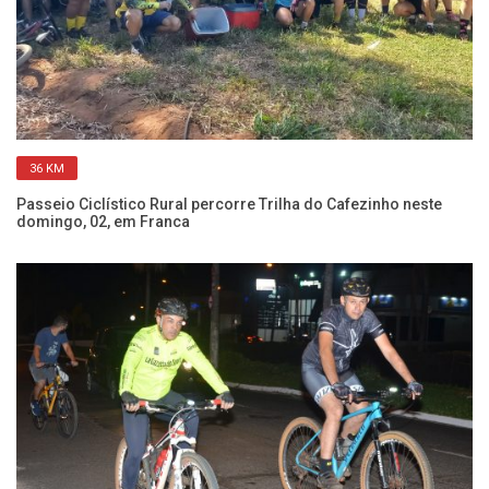
36 KM
Passeio Ciclístico Rural percorre Trilha do Cafezinho neste
Pa
domingo, 02, em Franca
ve