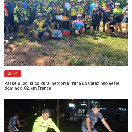
36 KM
Passeio Ciclístico Rural percorre Trilha do Cafezinho neste
Pa
domingo, 02, em Franca
ve