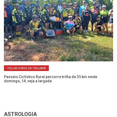
TRILHA CHAVE DA TAQUARA
Passeio Ciclístico Rural percorre trilha de 35 km neste
Pa
domingo, 14; veja a largada
ne
ASTROLOGIA