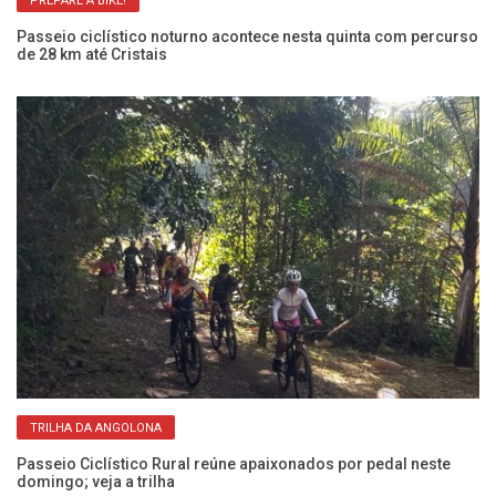
PREPARE A BIKE!
Passeio ciclístico noturno acontece nesta quinta com percurso
Vo
de 28 km até Cristais
Ve
TRILHA DA ANGOLONA
Passeio Ciclístico Rural reúne apaixonados por pedal neste
Pa
domingo; veja a trilha
ne