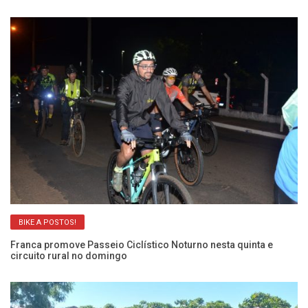
BIKE A POSTOS!
Franca promove Passeio Ciclístico Noturno nesta quinta e
Fr
circuito rural no domingo
p