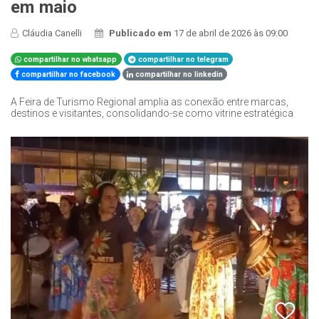
em maio
Cláudia Canelli
Publicado em
17 de abril de 2026 às 09:00
compartilhar no whatsapp
compartilhar no telegram
compartilhar no facebook
compartilhar no linkedin
A Feira de Turismo Regional amplia as conexão entre marcas,
destinos e visitantes, consolidando-se como vitrine estratégica