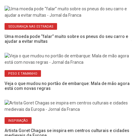
SEGURANÇA NAS ESTRADAS
Uma moeda pode “falar” muito sobre os pneus do seu carro e
Se
ajudar a evitar multas
tu
PESO E TAMANHO
Veja o que mudou no portão de embarque: Mala de mão agora
Um
está com novas regras
Vi
INSPIRAÇÃO
Artista Goret Chagas se inspira em centros culturais e cidades
Sa
medievais da Europa
se