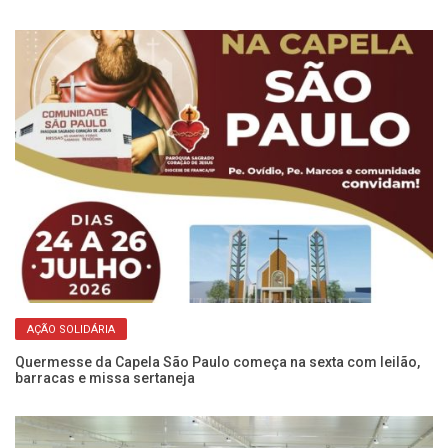
AÇÃO SOLIDÁRIA
Quermesse da Capela São Paulo começa na sexta com leilão,
Di
barracas e missa sertaneja
re