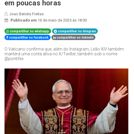
em poucas horas
Joao Batista Freitas
Publicado em
16 de maio de 2025 às 18:00
compartilhar no whatsapp
compartilhar no telegram
compartilhar no facebook
compartilhar no linkedin
O Vaticano confirma que, além do Instagram, Leão XIV também
manterá uma conta ativa no X/Twitter, também sob o nome
@pontifex.