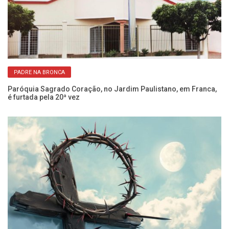
PADRE NA BRONCA
as
Paróquia Sagrado Coração, no Jardim Paulistano, em Franca,
O 
é furtada pela 20ª vez
r