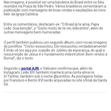
Nas imagens, é possível ver uma bandeira do Brasil entre os fiéis
reunidos na Praça de São Pedro. Vários brasileiros comentaram a
publicação com mensagens de boas-vindas e saudações ao novo
líder da Igreja Católica.
Entre os comentários, destacam-se: “O Brasil já te ama, Papa
Leão. Sua benção”, e “Gosto muito de te ver, leãozinho”, além de
outras mensagens bem-humoradas.
O perfil também publicou um segundo álbum, com novas imagens
do pontífice. “Cristo ressuscitou. Ele ressuscitou verdadeiramente!
É lindo vê-los aqui por ocasião do Jubileu da esperança, do qual a
ressurreição de Jesus é o fundamento indestrutível. Bem-vindos a
Roma!”, diz o texto.
Segundo o
portal AJN
, o Vaticano confirma que, além do
Instagram, Leão XIV também manterá uma conta ativa no
X/Twitter, também sob o nome @pontifex. As postagens feitas
por Francisco e Bento XVI serão arquivadas no site oficial da Santa
Sé.