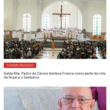
TURISMO RELIGIOSO
Santa Rita: Padre de Cássia destaca Franca como parte da rota
Bi
de fé para o Santuário
tr