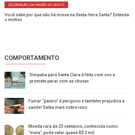
CELEBRAÇÃO DA PAIXÃO DE CRISTO
Você sabe por que não há missa na Sexta-feira Santa? Entenda
Sa
o motivo
en
COMPORTAMENTO
Simpatia para Santa Clara é feita com ovo e
promete parar com as chuvas
Fumar “paiero” é perigoso e também prejudica a
saúde! Saiba mais sobre isso
Moeda rara de 25 centavos, conhecida como
“mula”, pode valer quase R$ 3 mil