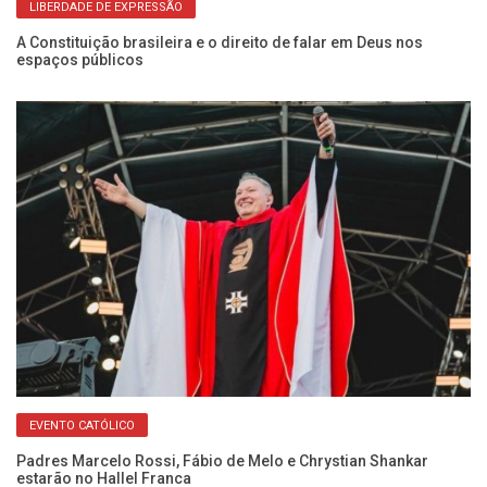
LIBERDADE DE EXPRESSÃO
a
A Constituição brasileira e o direito de falar em Deus nos
Fr
espaços públicos
Do
EVENTO CATÓLICO
Padres Marcelo Rossi, Fábio de Melo e Chrystian Shankar
Di
estarão no Hallel Franca
br