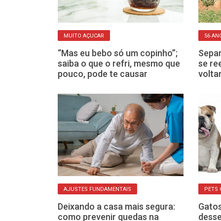
RADA
MUITO AÇUCAR
56 AN
s fazem dieta
“Mas eu bebo só um copinho”;
Separ
s veja o que
saiba o que o refri, mesmo que
se re
listas
pouco, pode te causar
volta
AJUSTES FUNDAMENTAIS
PETS
Deixando a casa mais segura:
Gatos
o de iPhones,
como prevenir quedas na
desse
os: lances