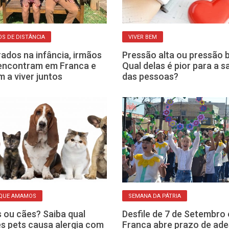
OS DE DISTÂNCIA
VIVER BEM
ados na infância, irmãos
Pressão alta ou pressão 
encontram em Franca e
Qual delas é pior para a 
m a viver juntos
das pessoas?
 QUE AMAMOS
SEMANA DA PÁTRIA
 ou cães? Saiba qual
Desfile de 7 de Setembro
s pets causa alergia com
Franca abre prazo de ad