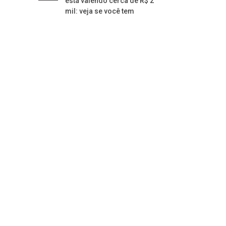
está valendo cerca de R$ 2
mil: veja se você tem