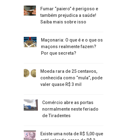
Fumar “paiero” é perigoso e
também prejudica a saúde!
Saiba mais sobre isso
Maçonaria: O que é e o que os
maçons realmente fazem?
Por que secreta?
Moeda rara de 25 centavos,
conhecida como “mula”, pode
valer quase R$ 3 mil
Comércio abre as portas
normalmente neste feriado
de Tiradentes
Existe uma nota de R$ 5,00 que