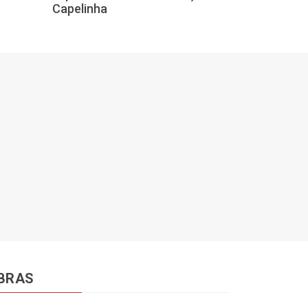
Capelinha
descartados 
BRAS