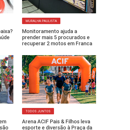
MURALHA PAULISTA
ROTINA DE ATIVIDA
baixa?
Monitoramento ajuda a
Exercícios em 
saúde
prender mais 5 procurados e
e treinos sim
recuperar 2 motos em Franca
academia con
TODOS JUNTOS
DICAS DO DIA A DIA
 em
Arena ACIF Pais & Filhos leva
Medicamentos
esão
esporte e diversão à Praça da
um risco à sa