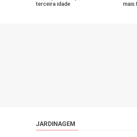
terceira idade
mais 
 de hoje
JARDINAGEM