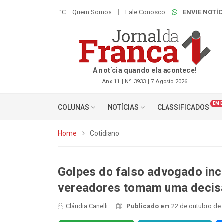
°C
Quem Somos
Fale Conosco
ENVIE NOTÍC
A notícia quando ela acontece!
Ano 11 | Nº 3933 | 7 Agosto 2026
EM 
COLUNAS
NOTÍCIAS
CLASSIFICADOS
Home
Cotidiano
Golpes do falso advogado i
vereadores tomam uma decis
Cláudia Canelli
Publicado em
22 de outubro de