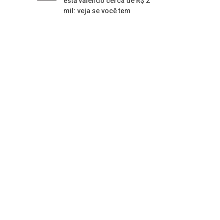
está valendo cerca de R$ 2
mil: veja se você tem