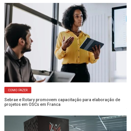
COMO FAZER
Sebrae e Rotary promovem capacitação para elaboração de
projetos em OSCs em Franca
Wo
fo