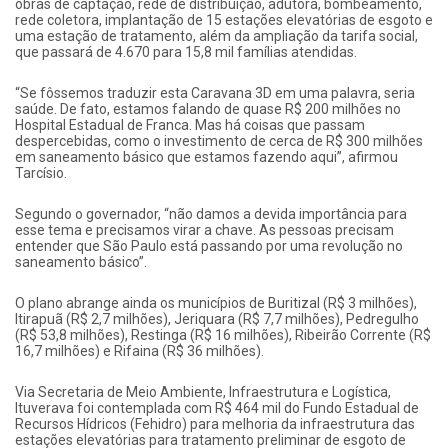
obras de captação, rede de distribuição, adutora, bombeamento,
rede coletora, implantação de 15 estações elevatórias de esgoto e
uma estação de tratamento, além da ampliação da tarifa social,
que passará de 4.670 para 15,8 mil famílias atendidas.
“Se fôssemos traduzir esta Caravana 3D em uma palavra, seria
saúde. De fato, estamos falando de quase R$ 200 milhões no
Hospital Estadual de Franca. Mas há coisas que passam
despercebidas, como o investimento de cerca de R$ 300 milhões
em saneamento básico que estamos fazendo aqui”, afirmou
Tarcísio.
Segundo o governador, “não damos a devida importância para
esse tema e precisamos virar a chave. As pessoas precisam
entender que São Paulo está passando por uma revolução no
saneamento básico”.
O plano abrange ainda os municípios de Buritizal (R$ 3 milhões),
Itirapuã (R$ 2,7 milhões), Jeriquara (R$ 7,7 milhões), Pedregulho
(R$ 53,8 milhões), Restinga (R$ 16 milhões), Ribeirão Corrente (R$
16,7 milhões) e Rifaina (R$ 36 milhões).
Via Secretaria de Meio Ambiente, Infraestrutura e Logística,
Ituverava foi contemplada com R$ 464 mil do Fundo Estadual de
Recursos Hídricos (Fehidro) para melhoria da infraestrutura das
estações elevatórias para tratamento preliminar de esgoto de