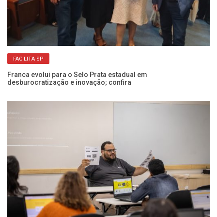
FACILITA SP
Franca evolui para o Selo Prata estadual em
desburocratização e inovação; confira
Pr
in