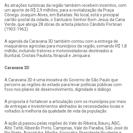
As atrações turísticas da região também recebem incentivo, com
um aporte de R$ 2,9 milhões, para a revitalização da Praça
Cônego Joaquim Alves, em Batatais. No local, está o principal
cartão-postal da cidade, o Santuário Senhor Bom Jesus da Cana
Verde, que abriga 28 obras do artista plástico Cândido Portinari
(1903-1962).
A agenda da Caravana 3D também contou com a entrega de
maquinários agrícolas para municípios da região, somando R$ 1,8
milhão, incluindo tratores e motoniveladoras destinados a
Buritizal, Cristais Paulista, Itirapuã e Jeriquara.
Caravana 3D
A Caravana 3D é uma iniciativa do Governo de São Paulo que
percorre as regiões do estado para levar políticas públicas com
foco nos pilares de desenvolvimento, dignidade e diálogo.
A proposta é fortalecer a articulação com os municípios por meio
de entregas e investimentos alinhados às necessidades locais e
voltados à melhoria da qualidade de vida da população.
A ação já passou pelas regiões do Vale do Ribeira, Bauru, ABC,
Alto Tietê, Ribeirão Preto, Campinas, Vale do Paraíba, São José do
Rio Preto, Araçatuba, Marília, Sorocaba, Presidente Prudente e