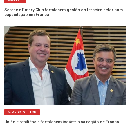
PARCERIA
om
Sebrae e Rotary Club fortalecem gestão do terceiro setor com
Pa
capacitação em Franca
In
58 ANOS DO CIESP
União e resiliência fortalecem indústria na região de Franca
Se
de