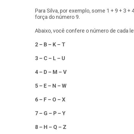
Para Silva, por exemplo, some 1 + 9 + 3 + 4 
força do número 9.
Abaixo, você confere o número de cada let
2 – B – K – T
3 – C – L – U
4 – D – M – V
5 – E – N – W
6 – F – O – X
7 – G – P – Y
8 – H – Q – Z