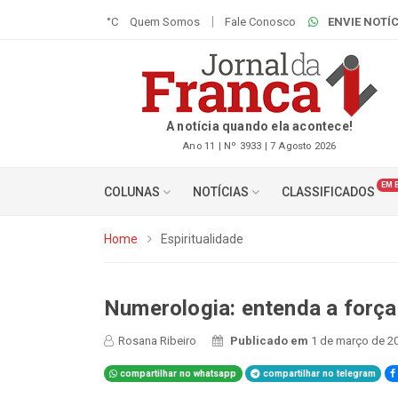
°C
Quem Somos
Fale Conosco
ENVIE NOTÍC
A notícia quando ela acontece!
Ano 11 | Nº 3933 | 7 Agosto 2026
EM 
COLUNAS
NOTÍCIAS
CLASSIFICADOS
Home
Espiritualidade
Numerologia: entenda a força
Rosana Ribeiro
Publicado em
1 de março de 20
compartilhar no whatsapp
compartilhar no telegram