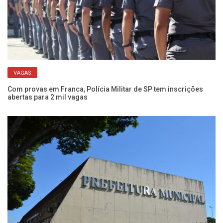
VAGAS
do
Com provas em Franca, Polícia Militar de SP tem inscrições
Ap
abertas para 2 mil vagas
mu