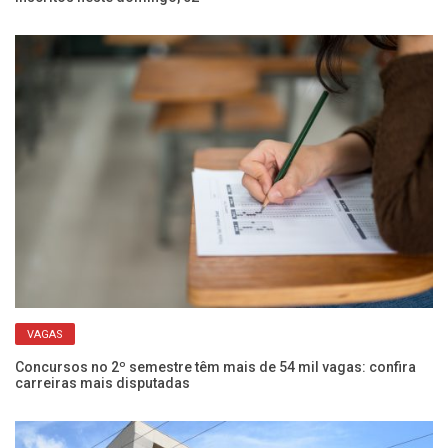
VAGAS
om
Concursos no 2º semestre têm mais de 54 mil vagas: confira
Co
carreiras mais disputadas
2 