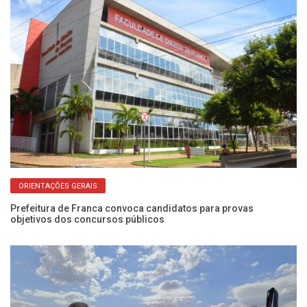
ORIENTAÇÕES GERAIS
Prefeitura de Franca convoca candidatos para provas
SP
objetivos dos concursos públicos
pr