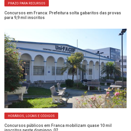
PRAZO PARA RECURSOS
Concursos em Franca: Prefeitura solta gabaritos das provas
Go
para 9,9 mil inscritos
so
HORÁRIOS, LOCAIS E CÓDIGOS
Concursos públicos em Franca mobilizam quase 10 mil
Pr
inscritos neste domingo, 02
so