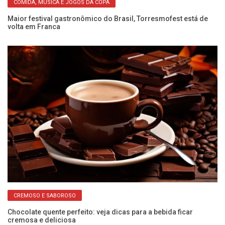
COMIDA, MÚSICA E JOGOS DA COPA
Maior festival gastronômico do Brasil, Torresmofest está de
volta em Franca
Fr
de
CREMOSO E SABOROSO
Chocolate quente perfeito: veja dicas para a bebida ficar
o
cremosa e deliciosa
Se