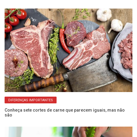
ga
DIFERENÇAS IMPORTANTES
Conheça sete cortes de carne que parecem iguais, mas não
são
Co
cr