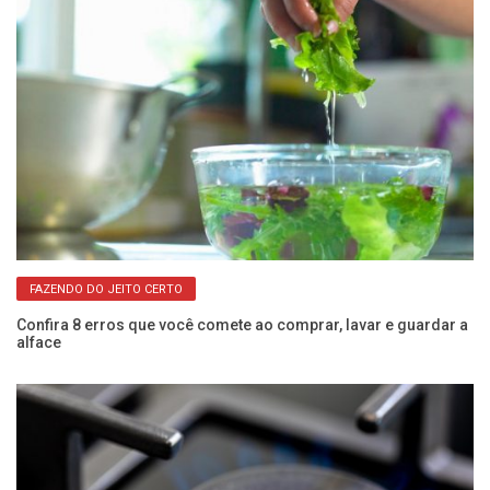
FAZENDO DO JEITO CERTO
Confira 8 erros que você comete ao comprar, lavar e guardar a
alface
Nu
si