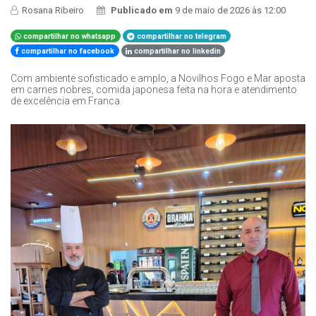
Rosana Ribeiro
Publicado em
9 de maio de 2026 às 12:00
compartilhar no whatsapp
compartilhar no telegram
compartilhar no facebook
compartilhar no linkedin
Com ambiente sofisticado e amplo, a Novilhos Fogo e Mar aposta
em carnes nobres, comida japonesa feita na hora e atendimento
de excelência em Franca.