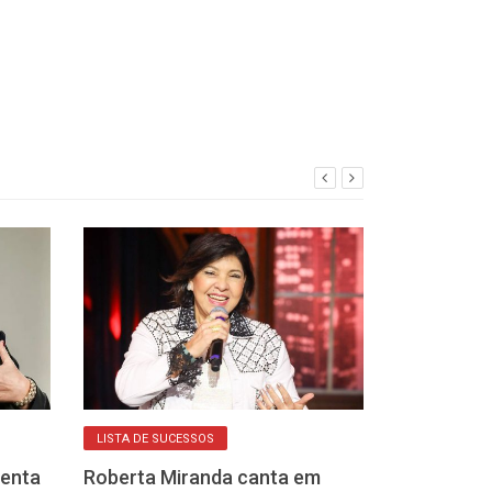
LISTA DE SUCESSOS
MUSICAL
senta
Roberta Miranda canta em
Patrícia Marx