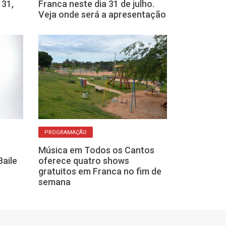
 31,
Franca neste dia 31 de julho.
“Nos Dias de H
Veja onde será a apresentação
do SESC Fran
PROGRAMAÇÃO
CLÁSSICOS DO FOR
Música em Todos os Cantos
Casa da Cultu
Baile
oferece quatro shows
recebe aprese
gratuitos em Franca no fim de
de Festa Juni
semana