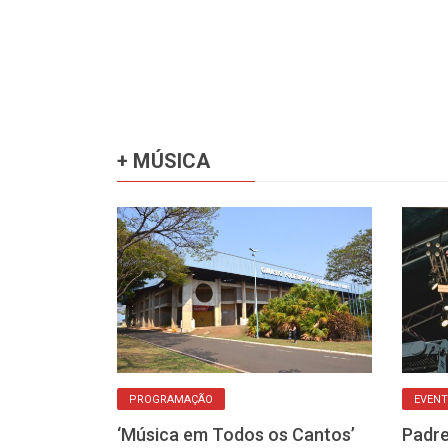
+ MÚSICA
 CANTOS
PROGRAMAÇÃO
EVENT
resentações
‘Música em Todos os Cantos’
Padre