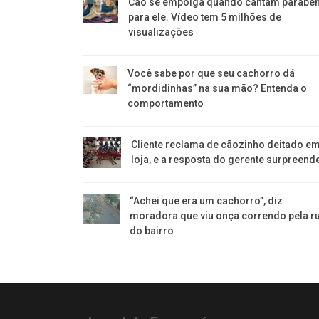
Cão se empolga quando cantam parabé
para ele. Vídeo tem 5 milhões de
visualizações
Você sabe por que seu cachorro dá
“mordidinhas” na sua mão? Entenda o
comportamento
Cliente reclama de cãozinho deitado e
loja, e a resposta do gerente surpreend
“Achei que era um cachorro”, diz
moradora que viu onça correndo pela r
do bairro