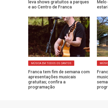
as neste fim de
leva shows gratuitos a parques
Melo 
ogramação
e ao Centro de Franca
estar
 CANTOS
MÚSICA EM TODOS OS CANTOS
MÚSIC
s gratuitos no
Franca tem fim de semana com
Franc
tação e
apresentações musicais
music
fim de semana
gratuitas; confira a
seman
programação
prog