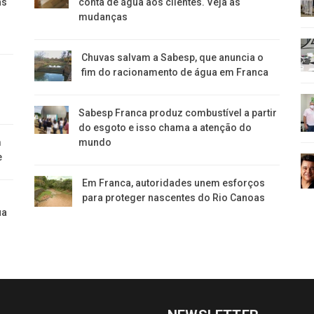
ns
conta de água aos clientes. Veja as
mudanças
Chuvas salvam a Sabesp, que anuncia o
fim do racionamento de água em Franca
Sabesp Franca produz combustível a partir
do esgoto e isso chama a atenção do
m
mundo
e
Em Franca, autoridades unem esforços
para proteger nascentes do Rio Canoas
ua