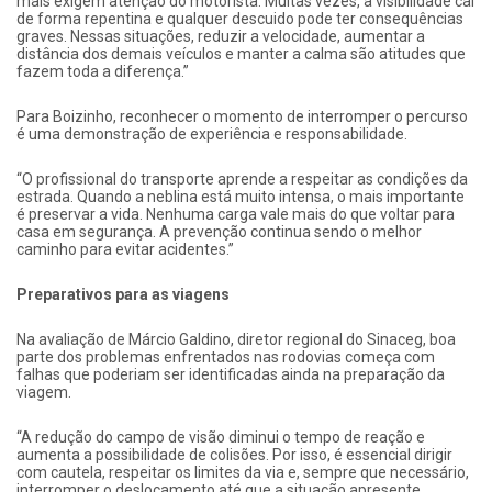
mais exigem atenção do motorista. Muitas vezes, a visibilidade cai
de forma repentina e qualquer descuido pode ter consequências
graves. Nessas situações, reduzir a velocidade, aumentar a
distância dos demais veículos e manter a calma são atitudes que
fazem toda a diferença.”
Para Boizinho, reconhecer o momento de interromper o percurso
é uma demonstração de experiência e responsabilidade.
“O profissional do transporte aprende a respeitar as condições da
estrada. Quando a neblina está muito intensa, o mais importante
é preservar a vida. Nenhuma carga vale mais do que voltar para
casa em segurança. A prevenção continua sendo o melhor
caminho para evitar acidentes.”
Preparativos para as viagens
Na avaliação de Márcio Galdino, diretor regional do Sinaceg, boa
parte dos problemas enfrentados nas rodovias começa com
falhas que poderiam ser identificadas ainda na preparação da
viagem.
“A redução do campo de visão diminui o tempo de reação e
aumenta a possibilidade de colisões. Por isso, é essencial dirigir
com cautela, respeitar os limites da via e, sempre que necessário,
interromper o deslocamento até que a situação apresente