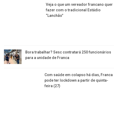
lockdown a partir de quinta-feira (27)
CELEBRIDADES
Modelo francana é destaque da Revista Vogue na
Espanha, Alemanha e Japão
Paolla Oliveira e Diogo Nogueira foram assistir ao
jogo Flamengo x Sesi Franca
Bruna Lombardi faz 69 anos e fãs questionam a
eterna juventude: ‘Dorme no formol?’
Musa dos anos 90, Regininha Poltergeist dorme no
chão e só toma banho “quando dá”