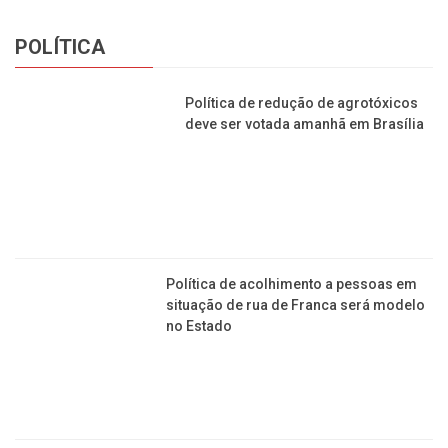
POLÍTICA
Política de redução de agrotóxicos deve ser
votada amanhã em Brasília
Política de acolhimento a pessoas em situação de
rua de Franca será modelo no Estado
Veja o que um vereador francano quer fazer com o
tradicional Estádio “Lanchão”
Bora trabalhar? Sesc contratará 250 funcionários
para a unidade de Franca
Com saúde em colapso há dias, Franca pode ter