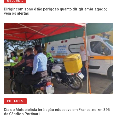
RISCO REAL
Dirigir com sono é tão perigoso quanto dirigir embriagado;
Co
veja os alertas
Câ
PILOTAGEM
Dia do Motociclista terá ação educativa em Franca, no km 395
Am
da Cândido Portinari
op