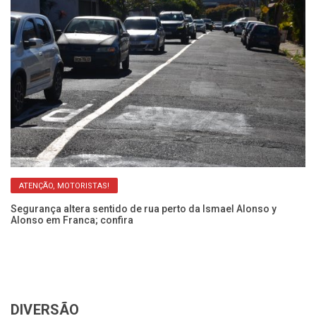
ATENÇÃO, MOTORISTAS!
so
Segurança altera sentido de rua perto da Ismael Alonso y
Ob
Alonso em Franca; confira
y 
DIVERSÃO