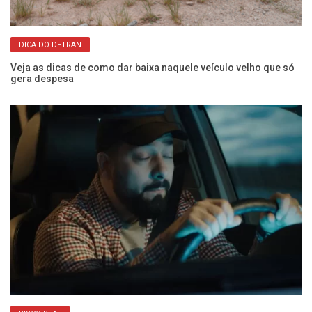
DICA DO DETRAN
os
Veja as dicas de como dar baixa naquele veículo velho que só
O 
gera despesa
e 