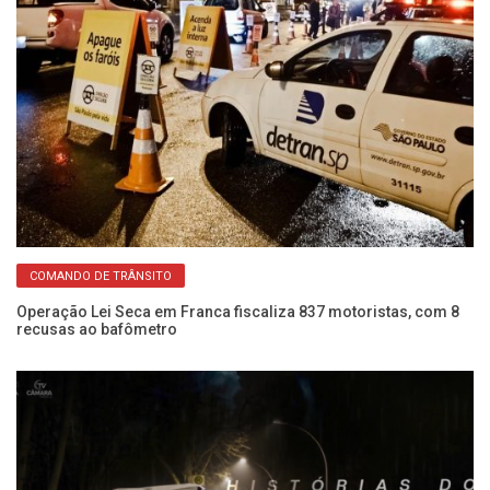
COMANDO DE TRÂNSITO
Operação Lei Seca em Franca fiscaliza 837 motoristas, com 8
É 
recusas ao bafômetro
re