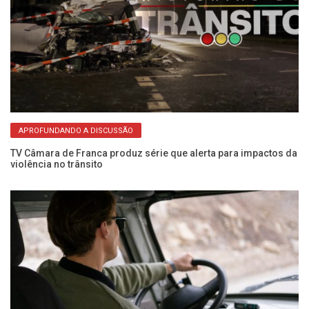
APROFUNDANDO A DISCUSSÃO
a
TV Câmara de Franca produz série que alerta para impactos da
Pe
violência no trânsito
no