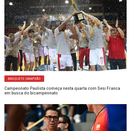
da
Mi
t
BASQUETE CAMPEÃO
Campeonato Paulista começa nesta quarta com Sesi Franca
em busca do bicampeonato