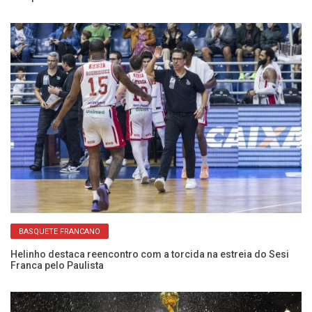
BASQUETE FRANCANO
Helinho destaca reencontro com a torcida na estreia do Sesi
An
Franca pelo Paulista
el