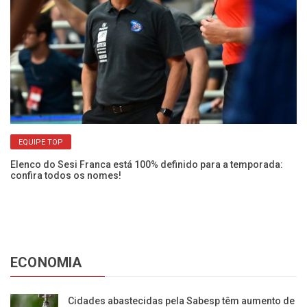
de
No
co
EQUIPE TOP
Elenco do Sesi Franca está 100% definido para a temporada:
confira todos os nomes!
ECONOMIA
Cidades abastecidas pela Sabesp têm aumento de