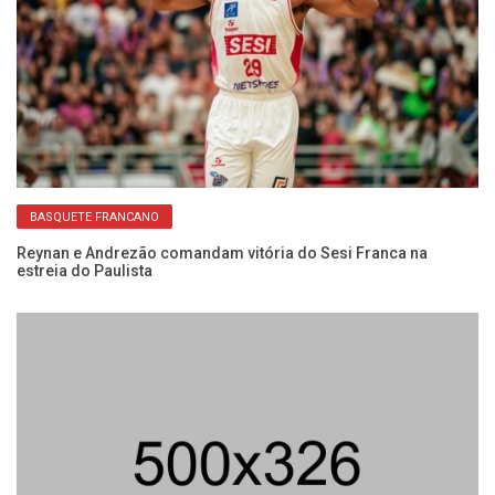
BASQUETE FRANCANO
do
Reynan e Andrezão comandam vitória do Sesi Franca na
Co
estreia do Paulista
Fr