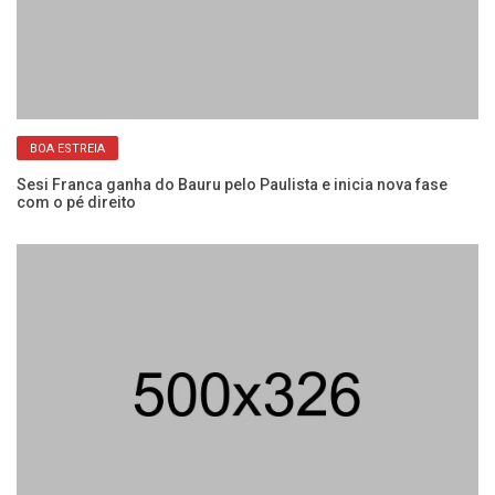
BOA ESTREIA
Sesi Franca ganha do Bauru pelo Paulista e inicia nova fase
Se
com o pé direito
co