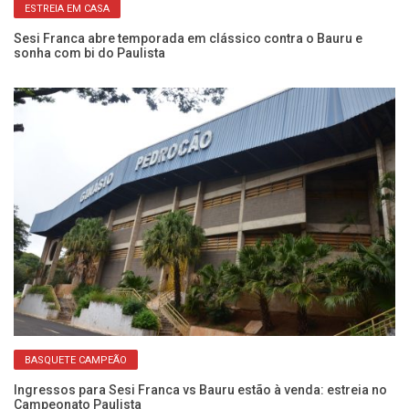
ESTREIA EM CASA
:
Sesi Franca abre temporada em clássico contra o Bauru e
Ca
sonha com bi do Paulista
Se
BASQUETE CAMPEÃO
Ingressos para Sesi Franca vs Bauru estão à venda: estreia no
Se
Campeonato Paulista
D