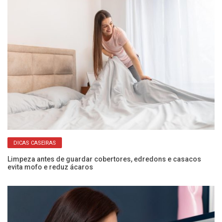
DICAS CASEIRAS
 e
Limpeza antes de guardar cobertores, edredons e casacos
Co
evita mofo e reduz ácaros
ec