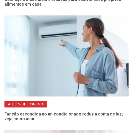
alimentos em casa
a
ATÉ 30% DE ECONOMIA
Função escondida no ar-condicionado reduz a conta de luz;
Po
veja como usar
sa