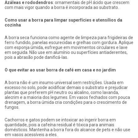
Azáleas e rododendros
: ornamentais de pH ácido que crescem
com mais vigor quando a borra é incorporada ao substrato.
Como usar a borra para limpar superfícies e utensílios da
cozinha
A borra seca funciona como agente de limpeza para frigideiras de
ferro fundido, panelas escurecidas e grelhas com gordura. Aplique
com esponja úmida, esfregue em movimentos circulares e lave
em seguida. Não use em alumínio ou superfícies antiaderentes,
pois a abrasão pode danificá-las.
O que evitar ao usar borra de café em casa e no jardim
A borra não é um insumo universal sem restrições. Usada em
excesso no solo, pode acidificar demais o substrato e prejudicar
plantas que preferem pH neutro ou alcalino, como lavanda,
alecrim e a maioria dos legumes. Em vasos fechados com pouca
drenagem, a borra úmida cria condições para o crescimento de
fungos.
Cachorros e gatos podem se intoxicar ao ingerir borra em
quantidade, pois a cafeína residual é tóxica para animais
domésticos. Mantenha a borra fora do alcance de pets e não use
em vasos acessíveis a eles.