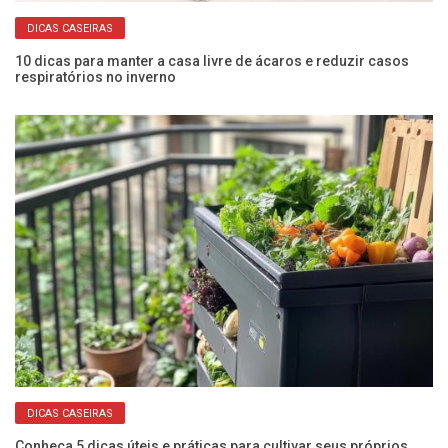
DICAS CASEIRAS
10 dicas para manter a casa livre de ácaros e reduzir casos
Co
respiratórios no inverno
an
DICAS CASEIRAS
o
Conheça 5 dicas úteis e práticas para cultivar seus próprios
Ve