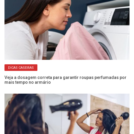
DICAS CASEIRAS
a!
Veja a dosagem correta para garantir roupas perfumadas por
Nu
mais tempo no armário
En