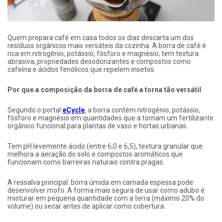
Quem prepara café em casa todos os dias descarta um dos
resíduos orgânicos mais versáteis da cozinha. A borra de café é
rica em nitrogênio, potássio, fósforo e magnésio, tem textura
abrasiva, propriedades desodorizantes e compostos como
cafeína e ácidos fenólicos que repelem insetos.
Por que a composição da borra de café a torna tão versátil
Segundo o portal
eCycle
, a borra contém nitrogênio, potássio,
fósforo e magnésio em quantidades que a tornam um fertilizante
orgânico funcional para plantas de vaso e hortas urbanas.
Tem pH levemente ácido (entre 6,0 e 6,5), textura granular que
melhora a aeração do solo e compostos aromáticos que
funcionam como barreiras naturais contra pragas.
A ressalva principal: borra úmida em camada espessa pode
desenvolver mofo. A forma mais segura de usar como adubo é
misturar em pequena quantidade com a terra (máximo 20% do
volume) ou secar antes de aplicar como cobertura.