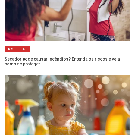
RISCO REAL
s
Secador pode causar incêndios? Entenda os riscos e veja
Mi
como se proteger
co