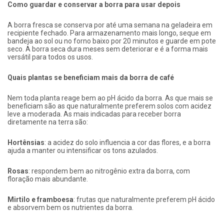
Como guardar e conservar a borra para usar depois
A borra fresca se conserva por até uma semana na geladeira em
recipiente fechado. Para armazenamento mais longo, seque em
bandeja ao sol ou no forno baixo por 20 minutos e guarde em pote
seco. A borra seca dura meses sem deteriorar e é a forma mais
versátil para todos os usos.
Quais plantas se beneficiam mais da borra de café
Nem toda planta reage bem ao pH ácido da borra. As que mais se
beneficiam são as que naturalmente preferem solos com acidez
leve a moderada. As mais indicadas para receber borra
diretamente na terra são:
Hortênsias
: a acidez do solo influencia a cor das flores, e a borra
ajuda a manter ou intensificar os tons azulados.
Rosas
: respondem bem ao nitrogênio extra da borra, com
floração mais abundante.
Mirtilo e framboesa
: frutas que naturalmente preferem pH ácido
e absorvem bem os nutrientes da borra.