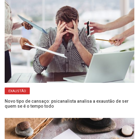
EXAUSTÃO
o
Novo tipo de cansaço: psicanalista analisa a exaustão de ser
Co
quem se é o tempo todo
na