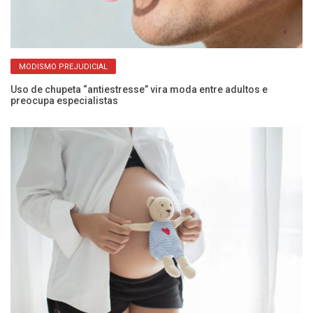
MODISMO PREJUDICIAL
Uso de chupeta “antiestresse” vira moda entre adultos e
Ve
preocupa especialistas
mu