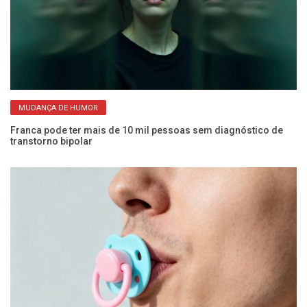
MUDANÇA DE HUMOR
Franca pode ter mais de 10 mil pessoas sem diagnóstico de
An
transtorno bipolar
sa