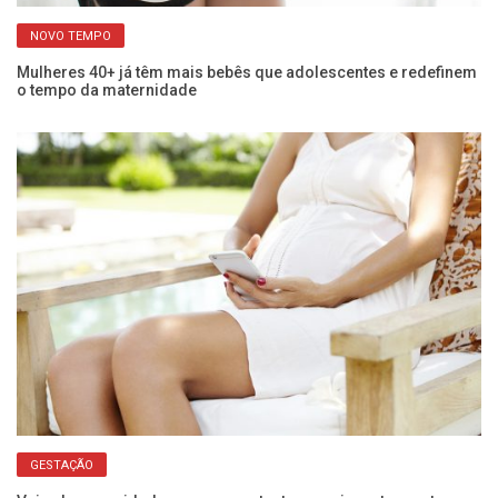
NOVO TEMPO
Mulheres 40+ já têm mais bebês que adolescentes e redefinem
Pl
o tempo da maternidade
mu
GESTAÇÃO