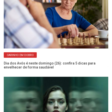
CARINHO EM DOBRO
de
Dia dos Avós é neste domingo (26): confira 5 dicas para
Es
envelhecer de forma saudável
fo