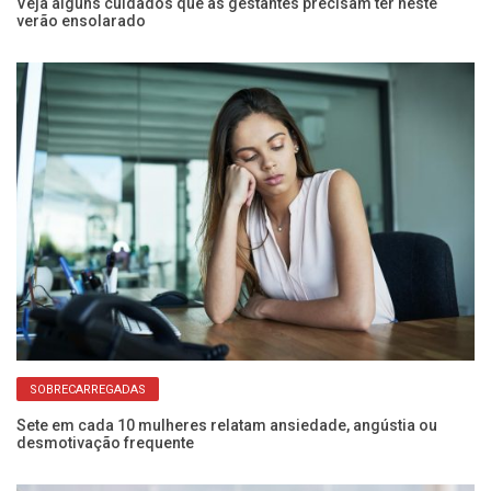
Veja alguns cuidados que as gestantes precisam ter neste
Ma
verão ensolarado
d
SOBRECARREGADAS
Sete em cada 10 mulheres relatam ansiedade, angústia ou
Pa
desmotivação frequente
pe