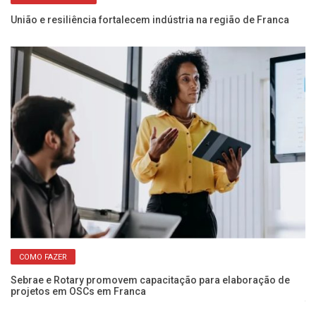
União e resiliência fortalecem indústria na região de Franca
Se
de
COMO FAZER
Sebrae e Rotary promovem capacitação para elaboração de
projetos em OSCs em Franca
Wo
fo