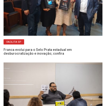
FACILITA SP
Franca evolui para o Selo Prata estadual em
desburocratização e inovação; confira
Pr
in