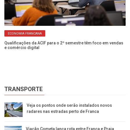
ECONOMIA FRANCANA
Qualificações da ACIF para o 2º semestre têm foco em vendas
om
e comércio digital
Ci
in
TRANSPORTE
Veja os pontos onde serão instalados novos
radares nas estradas perto de Franca
Viação Cometa lança rota entre Franca e Praia