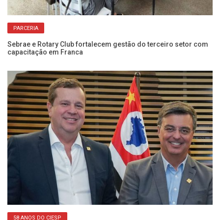
PARCERIA
om
Sebrae e Rotary Club fortalecem gestão do terceiro setor com
Pa
capacitação em Franca
In
58 ANOS DO CIESP