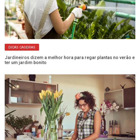
DICAS CASEIRAS
Jardineiros dizem a melhor hora para regar plantas no verão e
Fu
ter um jardim bonito
p