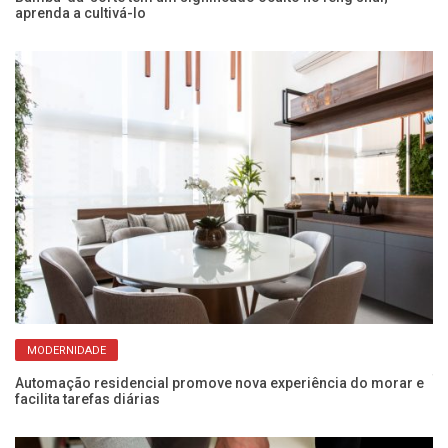
aprenda a cultivá-lo
se
MODERNIDADE
Pl
f
Automação residencial promove nova experiência do morar e
facilita tarefas diárias