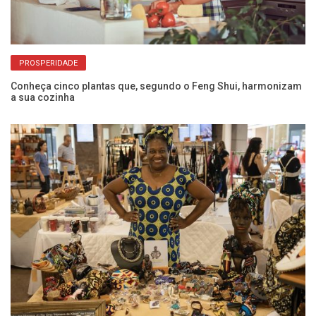
PROSPERIDADE
sa
Conheça cinco plantas que, segundo o Feng Shui, harmonizam
Co
a sua cozinha
p