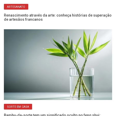
ARTESANATO
Renascimento através da arte: conheça histórias de superação
5 
de artesãos francanos
in
SORTE EM CASA
Bambu-da-sorte tem um significado oculto no feng shui;
Le