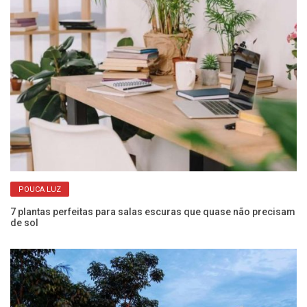
POUCA LUZ
a
7 plantas perfeitas para salas escuras que quase não precisam
Of
de sol
o 